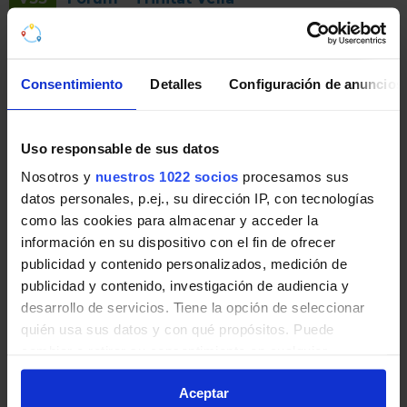
Autobuses nocturnos de Barcelona
(NitBus)
Consentimiento
Detalles
Configuración de anuncios
Líneas de Autobuses nocturnos de Barcelona
(NitBus) en Santa Coloma de Gramenet:
Uso responsable de sus datos
N2
L'Hospitalet (Avinguda Carrilet) -
Nosotros y
nuestros 1022 socios
procesamos sus
datos personales, p.ej., su dirección IP, con tecnologías
Barcelona (Plaça Catalunya) - Badalona (Vía
como las cookies para almacenar y acceder la
Augusta)
información en su dispositivo con el fin de ofrecer
publicidad y contenido personalizados, medición de
N6
Barcelona (Roquetes - Plaça Catalunya) -
publicidad y contenido, investigación de audiencia y
Santa Coloma de Gramenet (Les Oliveres)
desarrollo de servicios. Tiene la opción de seleccionar
quién usa sus datos y con qué propósitos. Puede
N8
Barcelona (Can Caralleu - Plaça Catalunya)
cambiar o retirar su consentimiento en cualquier
- Santa Coloma de Gramenet (Can Franquesa)
momento desde la Declaración de cookies o clicando en
Aceptar
el Menú de consentimiento.
N9
Barcelona (Plaça Portal de la Pau - Plaça