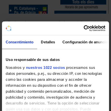
Pincha en la imagen para ampliarla a pantalla completa.
Últimos avisos de AMB Mobilitat
Consentimiento
Detalles
Configuración de anuncios
Noticias, novedades e incidencias en las líneas de AMB
Mobilitat en Barcelona:
Uso responsable de sus datos
Nosotros y
nuestros 1022 socios
procesamos sus
CS1 - CS2 - CS5 - CS6 Desvío provisional en
datos personales, p.ej., su dirección IP, con tecnologías
Castellbisbal afectando paradas a causa de
como las cookies para almacenar y acceder la
evento deportivo
información en su dispositivo con el fin de ofrecer
Domingo 23 de agosto de 2026 a las 09:30 horas
publicidad y contenido personalizados, medición de
y hasta las 11:30 horas aproximadamente,
publicidad y contenido, investigación de audiencia y
se modifica el recorrido habitual en Castellbisbal
desarrollo de servicios. Tiene la opción de seleccionar
con la anulación provisional de las paradas
quién usa sus datos y con qué propósitos. Puede