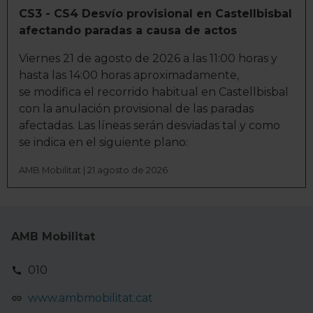
información recogida mediante cookies o tecnologías
CS3 - CS4 Desvío provisional en Castellbisbal
similares (como, por ejemplo, la dirección IP, los
afectando paradas a causa de actos
identificadores de cookies o páginas visitadas), nos
permite financiar nuestra actividad para mantener activa
Viernes 21 de agosto de 2026 a las 11:00 horas y
esta página web sin coste para nuestros usuarios.
hasta las 14:00 horas aproximadamente,
Pulsando el botón
Aceptar
, puedes continuar la
se modifica el recorrido habitual en Castellbisbal
navegación aceptando la instalación de todas las
con la anulación provisional de las paradas
cookies, ya sean nuestras o de nuestros socios, que nos
afectadas. Las líneas serán desviadas tal y como
permiten tanto el seguimiento y análisis de tu
se indica en el siguiente plano:
comportamiento dentro del sitio web, así como
AMB Mobilitat | 21 agosto de 2026
desarrollar un perfil específico para mostrarte publicidad
y contenido personalizado en función del mismo. Tienes
también la opción de continuar pulsando la opción
Rechazar
en cuyo caso no se instalará ninguna cookie
AMB Mobilitat
salvo las estrictamente necesarias para el normal
funcionamiento del sitio web. En la sección
Política de
010
Cookies
puedes consultar más información, modificar
tus preferencias y retirar tu consentimiento en cualquier
www.ambmobilitat.cat
momento.