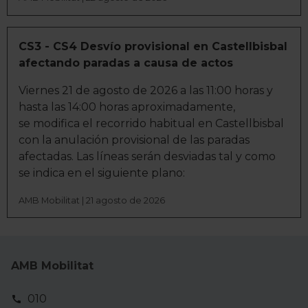
información recogida mediante cookies o tecnologías
similares (como, por ejemplo, la dirección IP, los
identificadores de cookies o páginas visitadas), nos
CS3 - CS4 Desvío provisional en Castellbisbal
permite financiar nuestra actividad para mantener activa
afectando paradas a causa de actos
esta página web sin coste para nuestros usuarios.
Viernes 21 de agosto de 2026 a las 11:00 horas y
Pulsando el botón
Aceptar
, puedes continuar la
hasta las 14:00 horas aproximadamente,
navegación aceptando la instalación de todas las
se modifica el recorrido habitual en Castellbisbal
cookies, ya sean nuestras o de nuestros socios, que nos
con la anulación provisional de las paradas
permiten tanto el seguimiento y análisis de tu
afectadas. Las líneas serán desviadas tal y como
comportamiento dentro del sitio web, así como
se indica en el siguiente plano:
desarrollar un perfil específico para mostrarte publicidad
y contenido personalizado en función del mismo. Tienes
AMB Mobilitat | 21 agosto de 2026
también la opción de continuar pulsando la opción
Rechazar
en cuyo caso no se instalará ninguna cookie
salvo las estrictamente necesarias para el normal
funcionamiento del sitio web. En la sección
Política de
AMB Mobilitat
Cookies
puedes consultar más información, modificar
tus preferencias y retirar tu consentimiento en cualquier
010
momento.