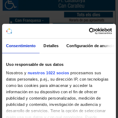
Pincha en la imagen para ampliarla a pantalla completa.
Consentimiento
Detalles
Configuración de anuncios
Últimos avisos de AMB Mobilitat
Noticias, novedades e incidencias en las líneas de AMB
Uso responsable de sus datos
Mobilitat en Barcelona:
Nosotros y
nuestros 1022 socios
procesamos sus
datos personales, p.ej., su dirección IP, con tecnologías
como las cookies para almacenar y acceder la
CS1 - CS2 - CS5 - CS6 Desvío provisional en
información en su dispositivo con el fin de ofrecer
Castellbisbal afectando paradas a causa de
publicidad y contenido personalizados, medición de
evento deportivo
publicidad y contenido, investigación de audiencia y
Domingo 23 de agosto de 2026 a las 09:30 horas
desarrollo de servicios. Tiene la opción de seleccionar
y hasta las 11:30 horas aproximadamente,
quién usa sus datos y con qué propósitos. Puede