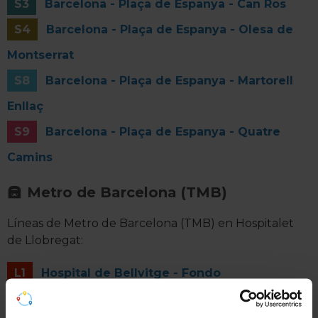
S3
Barcelona - Plaça de Espanya - Can Ros
S4
Barcelona - Plaça de Espanya - Olesa de
Montserrat
S8
Barcelona - Plaça de Espanya - Martorell
Enllaç
S9
Barcelona - Plaça de Espanya - Quatre
Camins
Metro de Barcelona (TMB)
Líneas de Metro de Barcelona (TMB) en Hospitalet
de Llobregat:
L1
Hospital de Bellvitge - Fondo
L5
Cornellà Centre - Vall d'Hebron