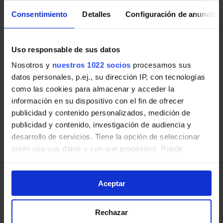
L10S
ZAL | Riu Vell - Collblanc
Consentimiento
Detalles
Configuración de anuncios
Autobuses de Barcelona (TMB)
Uso responsable de sus datos
Líneas de Autobuses de Barcelona (TMB) en
Hospitalet de Llobregat:
Nosotros y
nuestros 1022 socios
procesamos sus
datos personales, p.ej., su dirección IP, con tecnologías
H12
Gornal - Besòs Verneda
como las cookies para almacenar y acceder la
información en su dispositivo con el fin de ofrecer
V1
Districte Gran Via l'Hospitalet - Av.
publicidad y contenido personalizados, medición de
Esplugues
publicidad y contenido, investigación de audiencia y
desarrollo de servicios. Tiene la opción de seleccionar
Autobuses nocturnos de Barcelona
quién usa sus datos y con qué propósitos. Puede
(NitBus)
cambiar o retirar su consentimiento en cualquier
momento desde la Declaración de cookies o clicando en
Líneas de Autobuses nocturnos de Barcelona
Aceptar
el Menú de consentimiento.
(NitBus) en Hospitalet de Llobregat:
Si lo permite, también quisiéramos:
Rechazar
N2
L'Hospitalet (Avinguda Carrilet) -
Recopilar información sobre su ubicación