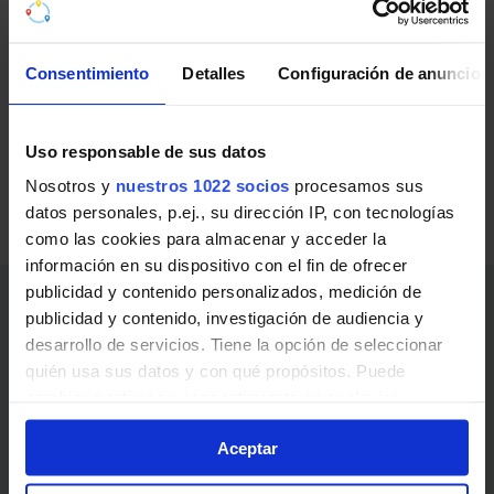
público.
Ferrocarriles de Cataluña (FGC)
Consentimiento
Detalles
Configuración de anuncios
Líneas de Ferrocarriles de Cataluña (FGC) en Vilanova
del Camí:
Uso responsable de sus datos
Nosotros y
nuestros 1022 socios
procesamos sus
R6
Barcelona - Plaça de Espanya - Igualada
datos personales, p.ej., su dirección IP, con tecnologías
R60
Barcelona - Plaça de Espanya - Igualada
como las cookies para almacenar y acceder la
información en su dispositivo con el fin de ofrecer
publicidad y contenido personalizados, medición de
Enlaces de interés
publicidad y contenido, investigación de audiencia y
desarrollo de servicios. Tiene la opción de seleccionar
Abonos, billetes y precios
quién usa sus datos y con qué propósitos. Puede
cambiar o retirar su consentimiento en cualquier
Noticias y avisos
momento desde la Declaración de cookies o clicando en
Aceptar
el Menú de consentimiento.
¿Cómo ir?