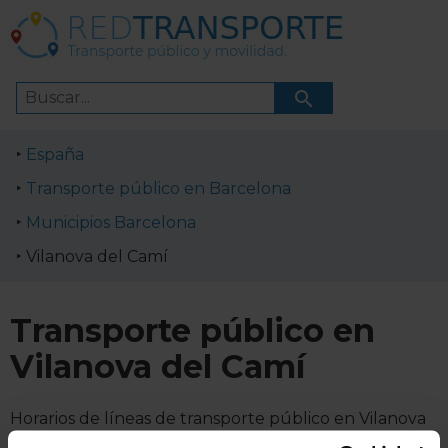
España
Transporte público en Barcelona
Municipios Barcelona
Vilanova del Camí
Transporte público en
Vilanova del Camí
Horarios de líneas de transporte público en Vilanova
del Camí. Cómo ir a Vilanova del Camí en transporte