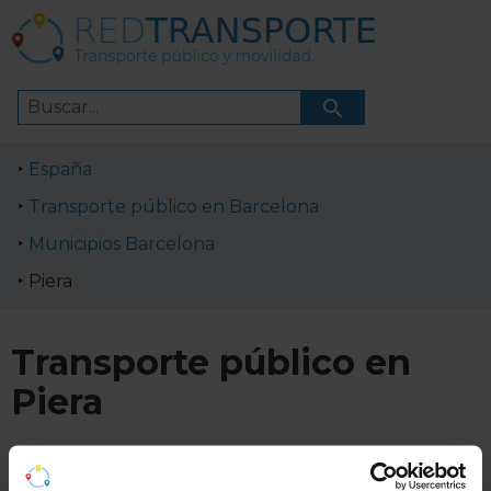
España
Transporte público en Barcelona
Municipios Barcelona
Piera
Transporte público en
Piera
Horarios de líneas de transporte público en Piera.
Cómo ir a Piera en transporte público.