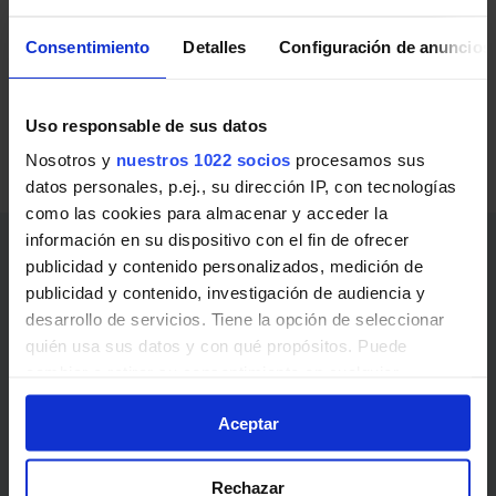
Ferrocarriles de Cataluña (FGC)
Consentimiento
Detalles
Configuración de anuncios
Líneas de Ferrocarriles de Cataluña (FGC) en Piera:
Uso responsable de sus datos
R6
Barcelona - Plaça de Espanya - Igualada
Nosotros y
nuestros 1022 socios
procesamos sus
R60
Barcelona - Plaça de Espanya - Igualada
datos personales, p.ej., su dirección IP, con tecnologías
como las cookies para almacenar y acceder la
información en su dispositivo con el fin de ofrecer
Enlaces de interés
publicidad y contenido personalizados, medición de
publicidad y contenido, investigación de audiencia y
Abonos, billetes y precios
desarrollo de servicios. Tiene la opción de seleccionar
quién usa sus datos y con qué propósitos. Puede
Noticias y avisos
cambiar o retirar su consentimiento en cualquier
momento desde la Declaración de cookies o clicando en
¿Cómo ir?
Aceptar
el Menú de consentimiento.
Transporte público
Si lo permite, también quisiéramos:
Rechazar