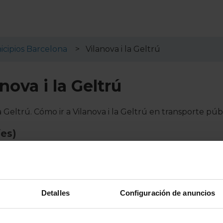
cipios Barcelona
Vilanova i la Geltrú
nova i la Geltrú
a Geltrú. Cómo ir a Vilanova i la Geltrú en transporte públ
es)
ilanova i la Geltrú:
ció de França
Detalles
Configuración de anuncios