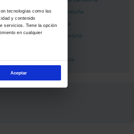
con tecnologías como las
Ferrocarriles Cataluña
cidad y contenido
Metro Barcelona
e servicios. Tiene la opción
imiento en cualquier
Autobuses Barcelona
NitBus
Tranvía Barcelona
e varios metros
icas (huellas digitales)
Aceptar
eferencias en la
sección de
e cookies.
cnologías similares (como,
financiar nuestra actividad
ceptar
, puedes continuar la
cios, que nos permiten tanto
erfil específico para