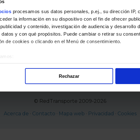
os
Ebre
ocios
procesamos sus datos personales, p.ej., su dirección IP, 
lldecona
der la información en su dispositivo con el fin de ofrecer publi
ublicidad y contenido, investigación de audiencia y desarrollo d
t Aventura
 datos y con qué propósitos. Puede cambiar o retirar su consent
n de cookies o clicando en el Menú de consentimiento.
éramos:
 sobre su ubicación geográfica que puede tener una precisión d
tivo analizándolo activamente para buscar características específ
Rechazar
re cómo se procesan sus datos personales y establezca sus pr
rar su consentimiento en cualquier momento en la Declaración d
© RedTransporte 2009-2026
alizada, basada en la información recogida mediante cookies o te
 los identificadores de cookies o páginas visitadas), nos permite 
Acerca de
·
Contacto
·
Mapa web
·
Privacidad
·
Cookies
gina web sin coste para nuestros usuarios. Pulsando el botón
A
alación de todas las cookies, ya sean nuestras o de nuestros so
tu comportamiento dentro del sitio web, así como desarrollar un p