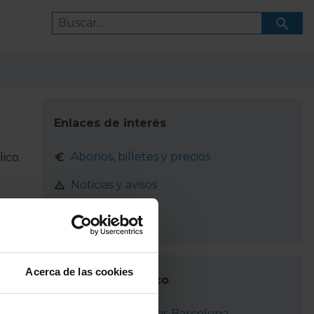
Enlaces de interés
Abonos, billetes y precios
ico.
Noticias y avisos
¿Cómo ir?
Acerca de las cookies
Transporte público
RENFE Cercanías Barcelona