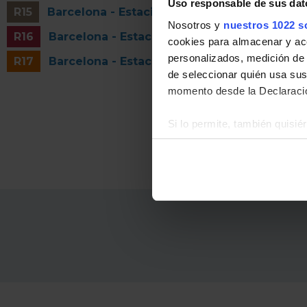
Uso responsable de sus dat
R15
Barcelona - Estació de França - Riba-roja d'
Nosotros y
nuestros 1022 s
R16
Barcelona - Estació de França - Tortosa - U
cookies para almacenar y acce
personalizados, medición de p
R17
Barcelona - Estació de França - Salou - Por
de seleccionar quién usa sus
momento desde la Declaració
Si lo permite, también quisi
Recopilar información
Identificar su disposi
Obtenga más información sob
datos
. Puede cambiar o reti
La publicidad digital person
por ejemplo, la dirección IP,
para mantener activa esta pá
navegación aceptando la inst
el seguimiento y análisis de 