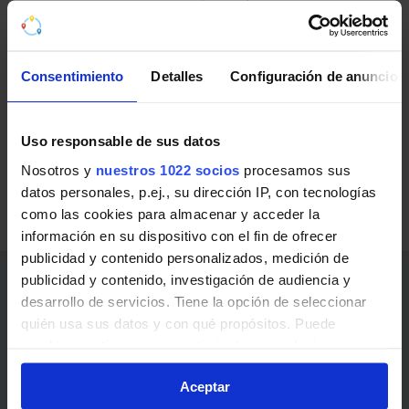
RENFE Cercanías de Barcelona
(Rodalíes)
Consentimiento
Detalles
Configuración de anuncios
Líneas de RENFE Cercanías de Barcelona (Rodalíes)
en Tordera:
Uso responsable de sus datos
R1
Molins de Rei - Maçanet - Massanes
Nosotros y
nuestros 1022 socios
procesamos sus
RG1
L'Hospitalet de Llobregat - Figueres /
datos personales, p.ej., su dirección IP, con tecnologías
como las cookies para almacenar y acceder la
Portbou
información en su dispositivo con el fin de ofrecer
publicidad y contenido personalizados, medición de
publicidad y contenido, investigación de audiencia y
Enlaces de interés
desarrollo de servicios. Tiene la opción de seleccionar
quién usa sus datos y con qué propósitos. Puede
Abonos, billetes y precios
cambiar o retirar su consentimiento en cualquier
momento desde la Declaración de cookies o clicando en
Noticias y avisos
Aceptar
el Menú de consentimiento.
¿Cómo ir?