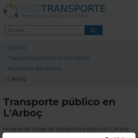
España
Transporte público en Barcelona
Municipios Barcelona
L'Arboç
Transporte público en
L'Arboç
Horarios de líneas de transporte público en L'Arboç.
Cómo ir a L'Arboç en transporte público.