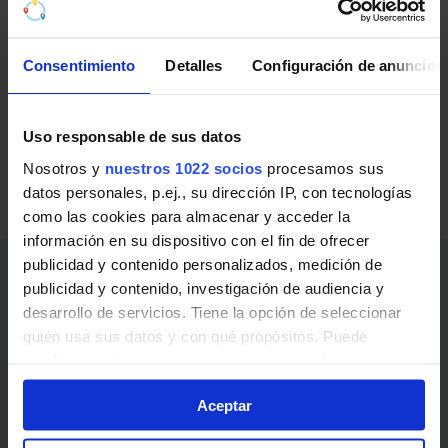
RENFE Cercanías de Barcelona
(Rodalíes)
Consentimiento
Detalles
Configuración de anuncios
Líneas de RENFE Cercanías de Barcelona (Rodalíes)
en L'Arboç:
Uso responsable de sus datos
Nosotros y
nuestros 1022 socios
procesamos sus
R4
St. Vicenç de Calders - Manresa
datos personales, p.ej., su dirección IP, con tecnologías
RT2
L'Arboç - L'Hospitalet de l'Infant
como las cookies para almacenar y acceder la
información en su dispositivo con el fin de ofrecer
publicidad y contenido personalizados, medición de
Enlaces de interés
publicidad y contenido, investigación de audiencia y
desarrollo de servicios. Tiene la opción de seleccionar
Abonos, billetes y precios
quién usa sus datos y con qué propósitos. Puede
cambiar o retirar su consentimiento en cualquier
Noticias y avisos
momento desde la Declaración de cookies o clicando en
Aceptar
el Menú de consentimiento.
¿Cómo ir?