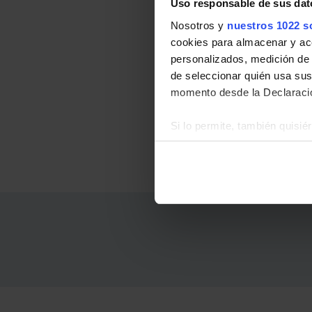
Uso responsable de sus dat
Nosotros y
nuestros 1022 s
cookies para almacenar y acce
personalizados, medición de p
de seleccionar quién usa sus
momento desde la Declaració
Si lo permite, también quisi
Recopilar información
Identificar su disposi
Obtenga más información sob
datos
. Puede cambiar o reti
La publicidad digital person
por ejemplo, la dirección IP,
para mantener activa esta pá
navegación aceptando la inst
el seguimiento y análisis de 