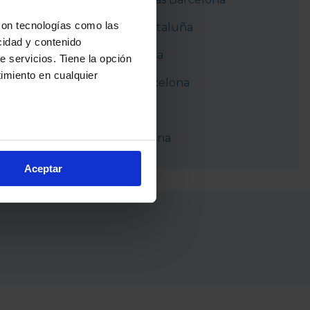
con tecnologías como las
Ferrocarriles Cataluña
cidad y contenido
Metro Barcelona
e servicios. Tiene la opción
imiento en cualquier
Autobuses Barcelona
NitBus
Tranvía Barcelona
e varios metros
icas (huellas digitales)
Aceptar
eferencias en la
sección de
e cookies.
cnologías similares (como,
financiar nuestra actividad
ceptar
, puedes continuar la
cios, que nos permiten tanto
erfil específico para