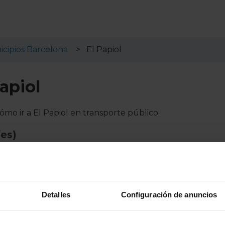
cipios Barcelona
El Papiol
apiol
ómo ir a El Papiol en transporte público.
es)
El Papiol:
Detalles
Configuración de anuncios