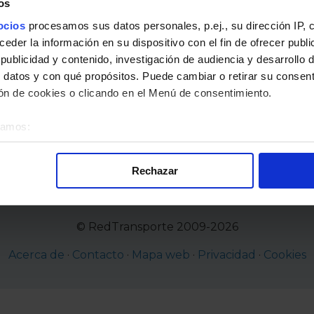
os
ocios
procesamos sus datos personales, p.ej., su dirección IP, 
der la información en su dispositivo con el fin de ofrecer publi
ublicidad y contenido, investigación de audiencia y desarrollo d
 datos y con qué propósitos. Puede cambiar o retirar su consent
n de cookies o clicando en el Menú de consentimiento.
éramos:
 sobre su ubicación geográfica que puede tener una precisión d
tivo analizándolo activamente para buscar características específ
Rechazar
re cómo se procesan sus datos personales y establezca sus pr
rar su consentimiento en cualquier momento en la Declaración d
© RedTransporte 2009-2026
alizada, basada en la información recogida mediante cookies o te
 los identificadores de cookies o páginas visitadas), nos permite 
Acerca de
·
Contacto
·
Mapa web
·
Privacidad
·
Cookies
gina web sin coste para nuestros usuarios. Pulsando el botón
A
alación de todas las cookies, ya sean nuestras o de nuestros so
tu comportamiento dentro del sitio web, así como desarrollar un p