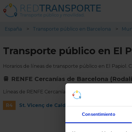
España
Transporte público en Barcelona
Muni
Transporte público en El P
Horarios de líneas de transporte público en El Papiol. C
RENFE Cercanías de Barcelona (Rodalí
Líneas de RENFE Cercanías de Barcelona (Rodalíes) en 
R4
St. Vicenç de Calders - Manresa
Consentimiento