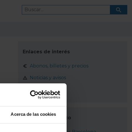
Enlaces de interés
Abonos, billetes y precios
Noticias y avisos
¿Cómo ir?
Acerca de las cookies
Transporte público
RENFE Cercanías Barcelona