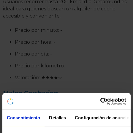
usuarios recorrer hasta 200 km al día. Getaround es
ideal para quienes buscan un alquiler de coche
accesible y conveniente.
Precio por minuto: -
Precio por hora: -
Precio por día: -
Precio por kilómetro: -
Valoración: ★★★★☆
Malco Carsharing
Malco proporciona un servicio de carsharing en
Valencia a través de su app, permitiendo a los
Consentimiento
Detalles
Configuración de anuncios
usuarios alquilar vehículos totalmente higienizados
por el periodo de tiempo que necesiten, todo desde