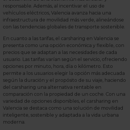
comportamiento dentro del sitio web, así como
responsable. Además, al incentivar el uso de
desarrollar un perfil específico para mostrarte publicidad
vehículos eléctricos, Valencia avanza hacia una
y contenido personalizado en función del mismo. Tienes
infraestructura de movilidad más verde, alineándose
también la opción de continuar pulsando la opción
con las tendencias globales de transporte sostenible.
Rechazar
en cuyo caso no se instalará ninguna cookie
salvo las estrictamente necesarias para el normal
En cuanto a las tarifas, el carsharing en Valencia se
funcionamiento del sitio web. En la sección
Política de
presenta como una opción económica y flexible, con
Cookies
puedes consultar más información, modificar
precios que se adaptan a las necesidades de cada
tus preferencias y retirar tu consentimiento en cualquier
usuario. Las tarifas varían según el servicio, ofreciendo
momento.
opciones por minuto, hora, día o kilómetro. Esto
permite a los usuarios elegir la opción más adecuada
según la duración y el propósito de su viaje, haciendo
del carsharing una alternativa rentable en
comparación con la propiedad de un coche. Con una
variedad de opciones disponibles, el carsharing en
Valencia se destaca como una solución de movilidad
inteligente, sostenible y adaptada a la vida urbana
moderna.