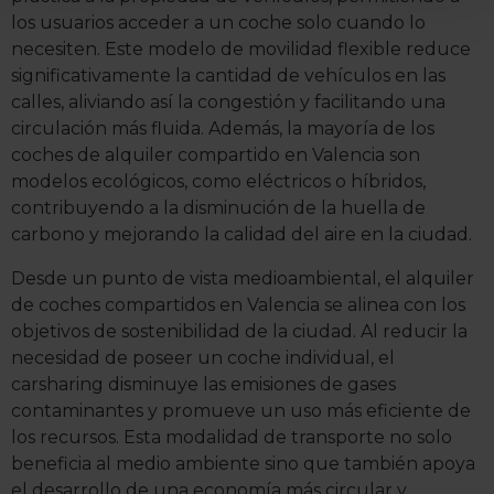
para buscar características específicas (huellas
los usuarios acceder a un coche solo cuando lo
digitales)
necesiten. Este modelo de movilidad flexible reduce
Obtenga más información sobre cómo se procesan sus
significativamente la cantidad de vehículos en las
datos personales y establezca sus preferencias en la
calles, aliviando así la congestión y facilitando una
sección de datos
. Puede cambiar o retirar su
circulación más fluida. Además, la mayoría de los
consentimiento en cualquier momento en la Declaración
coches de alquiler compartido en Valencia son
de cookies.
modelos ecológicos, como eléctricos o híbridos,
contribuyendo a la disminución de la huella de
La publicidad digital personalizada, basada en la
carbono y mejorando la calidad del aire en la ciudad.
información recogida mediante cookies o tecnologías
Desde un punto de vista medioambiental, el alquiler
similares (como, por ejemplo, la dirección IP, los
de coches compartidos en Valencia se alinea con los
identificadores de cookies o páginas visitadas), nos
objetivos de sostenibilidad de la ciudad. Al reducir la
permite financiar nuestra actividad para mantener activa
necesidad de poseer un coche individual, el
esta página web sin coste para nuestros usuarios.
carsharing disminuye las emisiones de gases
Pulsando el botón
Aceptar
, puedes continuar la
contaminantes y promueve un uso más eficiente de
navegación aceptando la instalación de todas las
los recursos. Esta modalidad de transporte no solo
cookies, ya sean nuestras o de nuestros socios, que nos
beneficia al medio ambiente sino que también apoya
permiten tanto el seguimiento y análisis de tu
el desarrollo de una economía más circular y