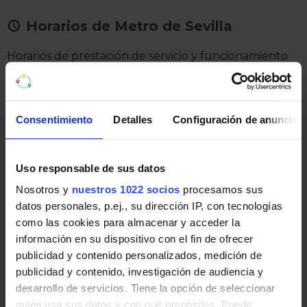
Horarios de Metro de Sevilla
Horarios de prestación de servicio y funcionamiento
de Metro de Sevilla en días laborables y festivos, se
indica la hora de salida del primer y último tren de las
cabeceras de línea:
Consentimiento
Detalles
Configuración de anuncios
De
lunes
a
jueves
de 06:30 a 23:00 de la noche.
Los
viernes
y
vísperas de festivos
de 06:30 a 02:00
Uso responsable de sus datos
de la madrugada.
Nosotros y
nuestros 1022 socios
procesamos sus
Los
sábados
de 07:30 a 02:00 de la madrugada.
datos personales, p.ej., su dirección IP, con tecnologías
como las cookies para almacenar y acceder la
Los
domingos
y
festivos
de 07:30 a 23:00 de la
información en su dispositivo con el fin de ofrecer
noche.
publicidad y contenido personalizados, medición de
publicidad y contenido, investigación de audiencia y
Durante la Semana Santa, la Feria de Abril y
desarrollo de servicios. Tiene la opción de seleccionar
determinados eventos puntuales o acontecimientos
quién usa sus datos y con qué propósitos. Puede