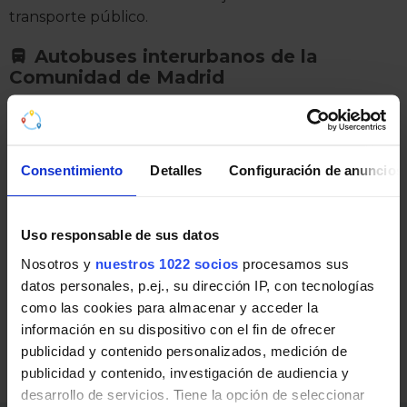
transporte público.
Autobuses interurbanos de la
Comunidad de Madrid
Líneas de Autobuses interurbanos de la Comunidad
de Madrid en Torrejón de la Calzada:
Consentimiento
Detalles
Configuración de anuncios
460
Madrid (Plaza Elíptica) - Parla - Batres
463
Madrid (Plaza Elíptica) - Parla - Torrejón
Uso responsable de sus datos
de Velasco
Nosotros y
nuestros 1022 socios
procesamos sus
464
Madrid (Plaza Elíptica) - Parla - Yunclillos
datos personales, p.ej., su dirección IP, con tecnologías
como las cookies para almacenar y acceder la
466
Parla - Valdemoro
información en su dispositivo con el fin de ofrecer
VAC-023
Madrid (Plaza Elíptica) - Toledo
publicidad y contenido personalizados, medición de
publicidad y contenido, investigación de audiencia y
VAC-152
Madrid (Estación Sur) - Piedrabuena
desarrollo de servicios. Tiene la opción de seleccionar