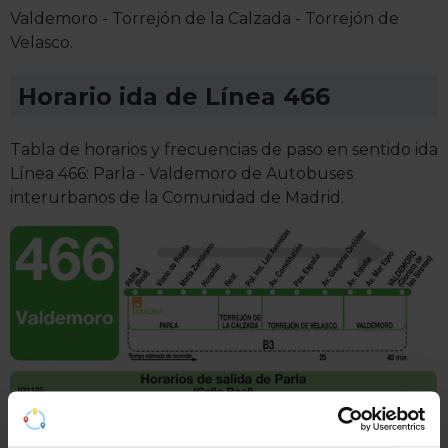
Valdemoro - Torrejón de la Calzada - Torrejón de
Velasco.
Horario ida de Línea 466
Tabla de horarios y frecuencias de paso en sentido ida
Línea 466: Parla - Valdemoro de Autobuses
interurbanos de la Comunidad de Madrid.