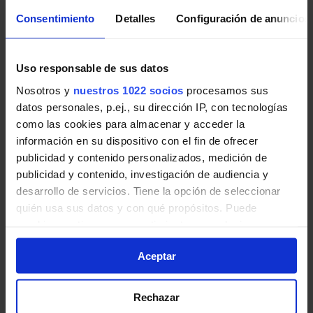
Consentimiento
Detalles
Configuración de anuncios
Pincha en la imagen para ampliarla a pantalla completa.
Horario vuelta de Línea 466
Uso responsable de sus datos
Nosotros y
nuestros 1022 socios
procesamos sus
Tabla de horarios y frecuencias de paso en sentido
datos personales, p.ej., su dirección IP, con tecnologías
vuelta Línea 466: Parla - Valdemoro de Autobuses
como las cookies para almacenar y acceder la
interurbanos de la Comunidad de Madrid.
información en su dispositivo con el fin de ofrecer
publicidad y contenido personalizados, medición de
publicidad y contenido, investigación de audiencia y
desarrollo de servicios. Tiene la opción de seleccionar
quién usa sus datos y con qué propósitos. Puede
cambiar o retirar su consentimiento en cualquier
momento desde la Declaración de cookies o clicando en
Aceptar
el Menú de consentimiento.
Si lo permite, también quisiéramos:
Rechazar
Recopilar información sobre su ubicación