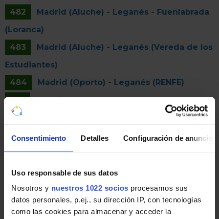
482
Madrid (Aluche) - Leganés - Fuenlabrada
(Loranca)
483
Madrid (Aluche) - Leganés (Vereda de los
Estudiantes)
484
Madrid (Oporto) - Leganés (RENFE)
485
Madrid (Aluche) - Leganés (Norte -
Montepinos)
486
Madrid (Plaza Elíptica) - Leganés
Consentimiento
Detalles
Configuración de anuncios
(Valdepelayo)
487
Madrid (Aluche) - Leganés (San Nicasio)
Uso responsable de sus datos
488
Leganés (San Nicasio) - Getafe (Getafe
Nosotros y
nuestros 1022 socios
procesamos sus
datos personales, p.ej., su dirección IP, con tecnologías
Norte)
como las cookies para almacenar y acceder la