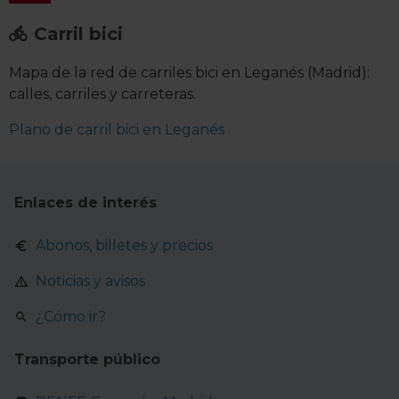
salvo las estrictamente necesarias para el normal
funcionamiento del sitio web. En la sección
Política de
Carril bici
Cookies
puedes consultar más información, modificar
tus preferencias y retirar tu consentimiento en cualquier
Mapa de la red de carriles bici en Leganés (Madrid):
momento.
calles, carriles y carreteras.
Plano de carril bici en Leganés
Enlaces de interés
Abonos, billetes y precios
Noticias y avisos
¿Cómo ir?
Transporte público