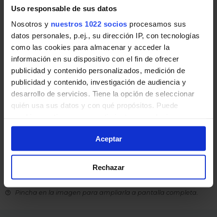
Horario vuelta de Línea N-802
Uso responsable de sus datos
Nosotros y
nuestros 1022 socios
procesamos sus
Tabla de horarios y frecuencias de paso en sentido
datos personales, p.ej., su dirección IP, con tecnologías
vuelta Línea N-802: Madrid (Atocha) - Leganés de
como las cookies para almacenar y acceder la
Autobuses nocturnos de la Comunidad de Madrid.
información en su dispositivo con el fin de ofrecer
publicidad y contenido personalizados, medición de
publicidad y contenido, investigación de audiencia y
desarrollo de servicios. Tiene la opción de seleccionar
quién usa sus datos y con qué propósitos. Puede
cambiar o retirar su consentimiento en cualquier
momento desde la Declaración de cookies o clicando en
Aceptar
el Menú de consentimiento.
Si lo permite, también quisiéramos:
Rechazar
Recopilar información sobre su ubicación
geográfica que puede tener una precisión de varios
Pincha en la imagen para ampliarla a pantalla completa.
metros
Identificar su dispositivo analizándolo activamente