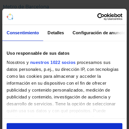
Metro de Barcelona
Objetos perdidos en Rodalíes
RENFE
Consentimiento
Detalles
Configuración de anuncios
En el caso de pérdida de un objeto personal en los
trenes de
Rodalíes de Barcelona
o en cualquiera
Uso responsable de sus datos
de las estaciones de la red, RENFE pone a disposición
Nosotros y
nuestros 1022 socios
procesamos sus
de los usuarios el teléfono
900 41 00 41
para
datos personales, p.ej., su dirección IP, con tecnologías
contactar con su oficina de objetos perdidos.
como las cookies para almacenar y acceder la
información en su dispositivo con el fin de ofrecer
El
Centro de Atención al Viajero
se encuentra en
publicidad y contenido personalizados, medición de
la estación de Barcelona Sants en horario de lunes a
publicidad y contenido, investigación de audiencia y
domingo de 6:30 a 23:00.
desarrollo de servicios. Tiene la opción de seleccionar
Rodalíes de Barcelona
quién usa sus datos y con qué propósitos. Puede
cambiar o retirar su consentimiento en cualquier
Objetos perdidos en FGC
momento desde la Declaración de cookies o clicando en