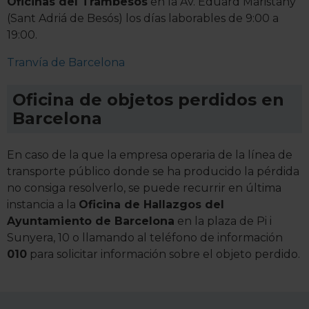
Oficinas del Trambesós
en la Av. Eduard Maristany
permite financiar nuestra actividad para mantener activa
(Sant Adriá de Besós) los días laborables de 9:00 a
esta página web sin coste para nuestros usuarios.
19:00.
Pulsando el botón
Aceptar
, puedes continuar la
Tranvía de Barcelona
navegación aceptando la instalación de todas las
cookies, ya sean nuestras o de nuestros socios, que nos
Oficina de objetos perdidos en
permiten tanto el seguimiento y análisis de tu
Barcelona
comportamiento dentro del sitio web, así como
desarrollar un perfil específico para mostrarte publicidad
y contenido personalizado en función del mismo. Tienes
En caso de la que la empresa operaria de la línea de
también la opción de continuar pulsando la opción
transporte público donde se ha producido la pérdida
Rechazar
en cuyo caso no se instalará ninguna cookie
no consiga resolverlo, se puede recurrir en última
salvo las estrictamente necesarias para el normal
instancia a la
Oficina de Hallazgos del
funcionamiento del sitio web. En la sección
Política de
Ayuntamiento de Barcelona
en la plaza de Pi i
Cookies
puedes consultar más información, modificar
Sunyera, 10 o llamando al teléfono de información
tus preferencias y retirar tu consentimiento en cualquier
010
para solicitar información sobre el objeto perdido.
momento.