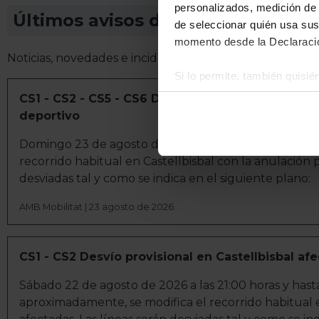
personalizados, medición de p
Últimos avisos de AMB Mobilitat
de seleccionar quién usa sus
momento desde la Declaració
Noticias, novedades e incidencias en las líneas de AMB 
Si lo permite, también quisi
Recopilar información
CS1 - CS2 - CS5 - CS6 Desvío provisional en Cas
Identificar su disposi
deportivo
Obtenga más información sob
Domingo 23 de agosto de 2026 a las 09:30 horas y has
datos
. Puede cambiar o reti
recorrido habitual en Castellbisbal con la anulación p
desviadas tal y como se indica en el siguiente plano:
La publicidad digital person
por ejemplo, la dirección IP,
AMB Mobilitat | 23 agosto de 2026
para mantener activa esta pá
navegación aceptando la inst
el seguimiento y análisis de 
CS1 - CS2 Desvío provisional en Castellbisbal a
mostrarte publicidad y conte
Sábado 22 de agosto de 2026 a las 21:00 horas y has
opción
Rechazar
en cuyo cas
aproximadamente, se modifica el recorrido habitual en
funcionamiento del sitio web