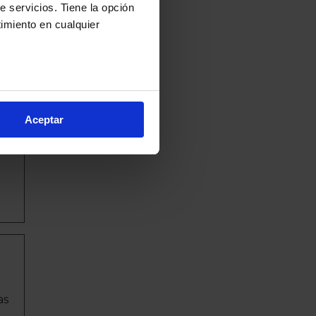
e servicios. Tiene la opción
imiento en cualquier
e varios metros
icas (huellas digitales)
Aceptar
eferencias en la
sección de
e cookies.
cnologías similares (como,
financiar nuestra actividad
ceptar
, puedes continuar la
cios, que nos permiten tanto
erfil específico para
ón de continuar pulsando la
arias para el normal
as
ación, modificar tus