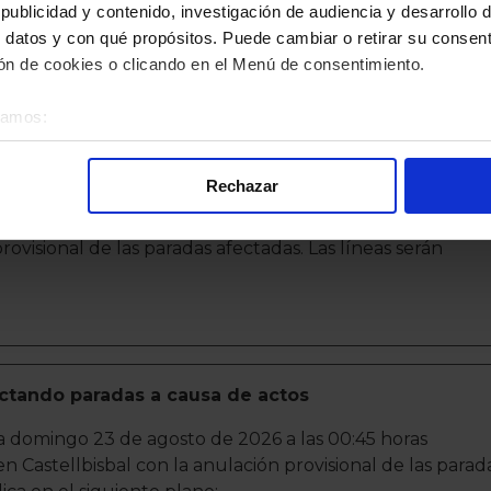
ublicidad y contenido, investigación de audiencia y desarrollo d
 datos y con qué propósitos. Puede cambiar o retirar su consent
n de cookies o clicando en el Menú de consentimiento.
Mobilitat en Barcelona:
éramos:
 sobre su ubicación geográfica que puede tener una precisión d
tellbisbal afectando paradas a causa de evento
tivo analizándolo activamente para buscar características específ
Rechazar
re cómo se procesan sus datos personales y establezca sus pr
ta las 11:30 horas aproximadamente, se modifica el
rar su consentimiento en cualquier momento en la Declaración d
rovisional de las paradas afectadas. Las líneas serán
alizada, basada en la información recogida mediante cookies o te
 los identificadores de cookies o páginas visitadas), nos permite 
gina web sin coste para nuestros usuarios. Pulsando el botón
A
alación de todas las cookies, ya sean nuestras o de nuestros so
tu comportamiento dentro del sitio web, así como desarrollar un p
fectando paradas a causa de actos
nido personalizado en función del mismo. Tienes también la opci
ta domingo 23 de agosto de 2026 a las 00:45 horas
o no se instalará ninguna cookie salvo las estrictamente neces
 Castellbisbal con la anulación provisional de las parad
. En la sección
Política de Cookies
puedes consultar más inform