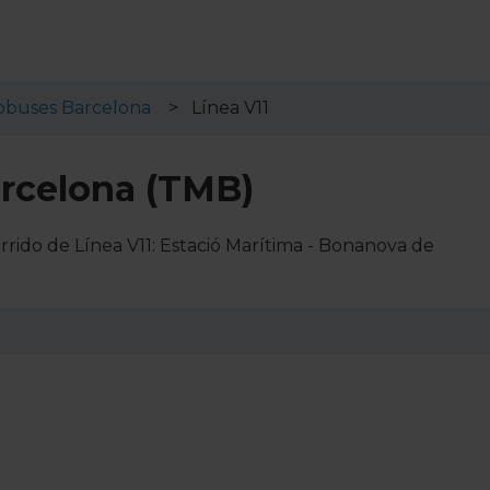
obuses Barcelona
Línea V11
arcelona (TMB)
rido de Línea V11: Estació Marítima - Bonanova de