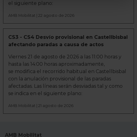
el siguiente plano:
Identificar su dispositivo analizándolo activamente
para buscar características específicas (huellas
AMB Mobilitat | 22 agosto de 2026
digitales)
Obtenga más información sobre cómo se procesan sus
datos personales y establezca sus preferencias en la
CS3 - CS4 Desvío provisional en Castellbisbal
sección de datos
. Puede cambiar o retirar su
afectando paradas a causa de actos
consentimiento en cualquier momento en la Declaración
Viernes 21 de agosto de 2026 a las 11:00 horas y
de cookies.
hasta las 14:00 horas aproximadamente,
se modifica el recorrido habitual en Castellbisbal
La publicidad digital personalizada, basada en la
con la anulación provisional de las paradas
información recogida mediante cookies o tecnologías
afectadas. Las líneas serán desviadas tal y como
similares (como, por ejemplo, la dirección IP, los
se indica en el siguiente plano:
identificadores de cookies o páginas visitadas), nos
permite financiar nuestra actividad para mantener activa
AMB Mobilitat | 21 agosto de 2026
esta página web sin coste para nuestros usuarios.
Pulsando el botón
Aceptar
, puedes continuar la
navegación aceptando la instalación de todas las
cookies, ya sean nuestras o de nuestros socios, que nos
AMB Mobilitat