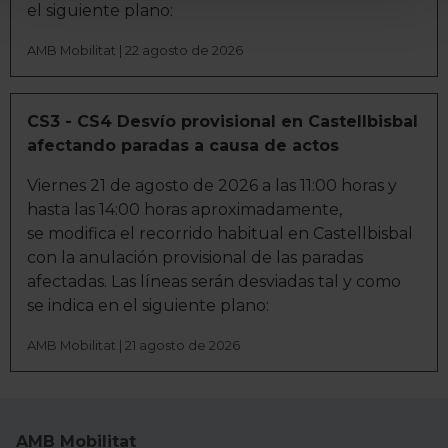
el siguiente plano:
para buscar características específicas (huellas
digitales)
AMB Mobilitat | 22 agosto de 2026
Obtenga más información sobre cómo se procesan sus
datos personales y establezca sus preferencias en la
CS3 - CS4 Desvío provisional en Castellbisbal
sección de datos
. Puede cambiar o retirar su
afectando paradas a causa de actos
consentimiento en cualquier momento en la Declaración
de cookies.
Viernes 21 de agosto de 2026 a las 11:00 horas y
hasta las 14:00 horas aproximadamente,
La publicidad digital personalizada, basada en la
se modifica el recorrido habitual en Castellbisbal
información recogida mediante cookies o tecnologías
con la anulación provisional de las paradas
similares (como, por ejemplo, la dirección IP, los
afectadas. Las líneas serán desviadas tal y como
identificadores de cookies o páginas visitadas), nos
se indica en el siguiente plano:
permite financiar nuestra actividad para mantener activa
esta página web sin coste para nuestros usuarios.
AMB Mobilitat | 21 agosto de 2026
Pulsando el botón
Aceptar
, puedes continuar la
navegación aceptando la instalación de todas las
cookies, ya sean nuestras o de nuestros socios, que nos
permiten tanto el seguimiento y análisis de tu
AMB Mobilitat