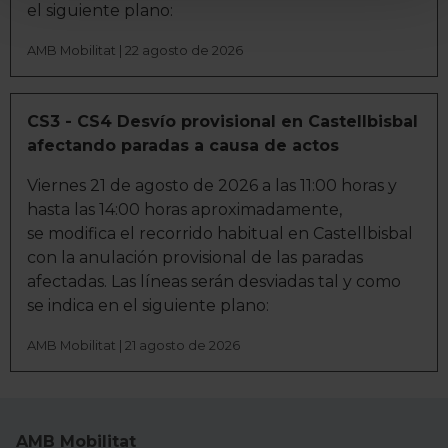
el siguiente plano:
para buscar características específicas (huellas
digitales)
AMB Mobilitat | 22 agosto de 2026
Obtenga más información sobre cómo se procesan sus
datos personales y establezca sus preferencias en la
CS3 - CS4 Desvío provisional en Castellbisbal
sección de datos
. Puede cambiar o retirar su
afectando paradas a causa de actos
consentimiento en cualquier momento en la Declaración
de cookies.
Viernes 21 de agosto de 2026 a las 11:00 horas y
hasta las 14:00 horas aproximadamente,
La publicidad digital personalizada, basada en la
se modifica el recorrido habitual en Castellbisbal
información recogida mediante cookies o tecnologías
con la anulación provisional de las paradas
similares (como, por ejemplo, la dirección IP, los
afectadas. Las líneas serán desviadas tal y como
identificadores de cookies o páginas visitadas), nos
se indica en el siguiente plano:
permite financiar nuestra actividad para mantener activa
esta página web sin coste para nuestros usuarios.
AMB Mobilitat | 21 agosto de 2026
Pulsando el botón
Aceptar
, puedes continuar la
navegación aceptando la instalación de todas las
cookies, ya sean nuestras o de nuestros socios, que nos
permiten tanto el seguimiento y análisis de tu
AMB Mobilitat