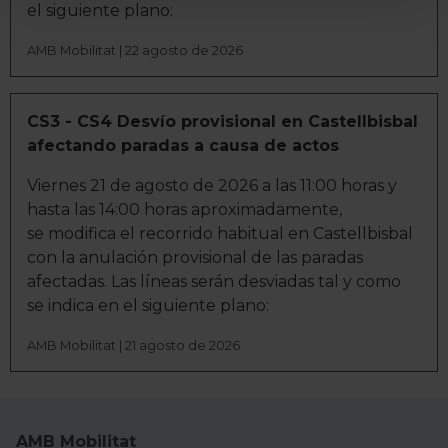
el siguiente plano:
para buscar características específicas (huellas
digitales)
AMB Mobilitat | 22 agosto de 2026
Obtenga más información sobre cómo se procesan sus
datos personales y establezca sus preferencias en la
CS3 - CS4 Desvío provisional en Castellbisbal
sección de datos
. Puede cambiar o retirar su
afectando paradas a causa de actos
consentimiento en cualquier momento en la Declaración
de cookies.
Viernes 21 de agosto de 2026 a las 11:00 horas y
hasta las 14:00 horas aproximadamente,
La publicidad digital personalizada, basada en la
se modifica el recorrido habitual en Castellbisbal
información recogida mediante cookies o tecnologías
con la anulación provisional de las paradas
similares (como, por ejemplo, la dirección IP, los
afectadas. Las líneas serán desviadas tal y como
identificadores de cookies o páginas visitadas), nos
se indica en el siguiente plano:
permite financiar nuestra actividad para mantener activa
esta página web sin coste para nuestros usuarios.
AMB Mobilitat | 21 agosto de 2026
Pulsando el botón
Aceptar
, puedes continuar la
navegación aceptando la instalación de todas las
cookies, ya sean nuestras o de nuestros socios, que nos
permiten tanto el seguimiento y análisis de tu
AMB Mobilitat