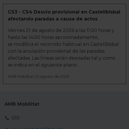
digitales)
Obtenga más información sobre cómo se procesan sus
CS3 - CS4 Desvío provisional en Castellbisbal
datos personales y establezca sus preferencias en la
afectando paradas a causa de actos
sección de datos
. Puede cambiar o retirar su
Viernes 21 de agosto de 2026 a las 11:00 horas y
consentimiento en cualquier momento en la Declaración
hasta las 14:00 horas aproximadamente,
de cookies.
se modifica el recorrido habitual en Castellbisbal
con la anulación provisional de las paradas
La publicidad digital personalizada, basada en la
afectadas. Las líneas serán desviadas tal y como
información recogida mediante cookies o tecnologías
se indica en el siguiente plano:
similares (como, por ejemplo, la dirección IP, los
identificadores de cookies o páginas visitadas), nos
AMB Mobilitat | 21 agosto de 2026
permite financiar nuestra actividad para mantener activa
esta página web sin coste para nuestros usuarios.
Pulsando el botón
Aceptar
, puedes continuar la
navegación aceptando la instalación de todas las
AMB Mobilitat
cookies, ya sean nuestras o de nuestros socios, que nos
permiten tanto el seguimiento y análisis de tu
010
comportamiento dentro del sitio web, así como
desarrollar un perfil específico para mostrarte publicidad