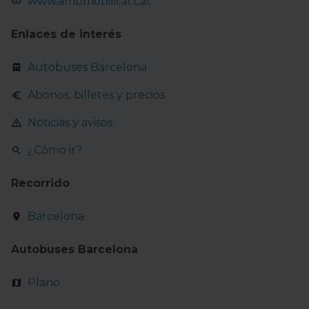
www.ambmobilitat.cat
y contenido personalizado en función del mismo. Tienes
también la opción de continuar pulsando la opción
Enlaces de interés
Rechazar
en cuyo caso no se instalará ninguna cookie
salvo las estrictamente necesarias para el normal
Autobuses Barcelona
funcionamiento del sitio web. En la sección
Política de
Abonos, billetes y precios
Cookies
puedes consultar más información, modificar
tus preferencias y retirar tu consentimiento en cualquier
Noticias y avisos
momento.
¿Cómo ir?
Recorrido
Barcelona
Autobuses Barcelona
Plano