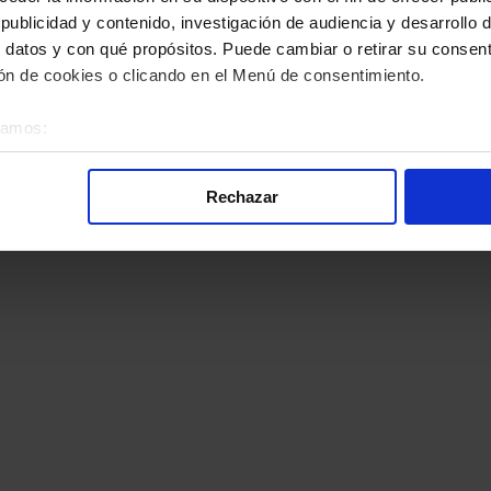
ublicidad y contenido, investigación de audiencia y desarrollo d
 datos y con qué propósitos. Puede cambiar o retirar su consent
n de cookies o clicando en el Menú de consentimiento.
éramos:
 sobre su ubicación geográfica que puede tener una precisión d
tivo analizándolo activamente para buscar características específ
Rechazar
re cómo se procesan sus datos personales y establezca sus pr
rar su consentimiento en cualquier momento en la Declaración d
alizada, basada en la información recogida mediante cookies o te
 los identificadores de cookies o páginas visitadas), nos permite 
gina web sin coste para nuestros usuarios. Pulsando el botón
A
alación de todas las cookies, ya sean nuestras o de nuestros so
tu comportamiento dentro del sitio web, así como desarrollar un p
nido personalizado en función del mismo. Tienes también la opci
o no se instalará ninguna cookie salvo las estrictamente neces
. En la sección
Política de Cookies
puedes consultar más inform