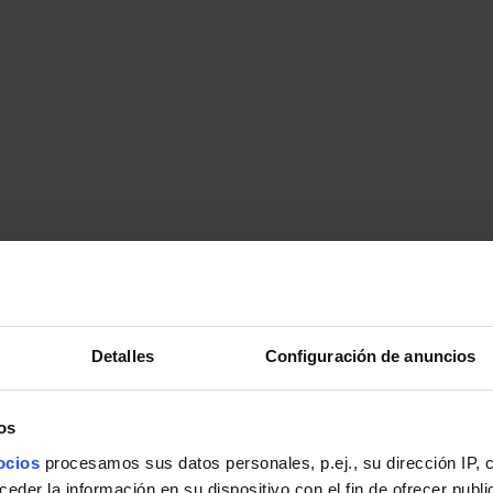
Detalles
Configuración de anuncios
os
ocios
procesamos sus datos personales, p.ej., su dirección IP, 
der la información en su dispositivo con el fin de ofrecer publi