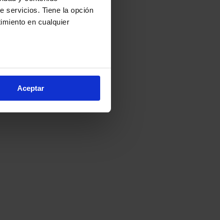
e servicios. Tiene la opción
imiento en cualquier
e varios metros
icas (huellas digitales)
Aceptar
eferencias en la
sección de
e cookies.
cnologías similares (como,
financiar nuestra actividad
ceptar
, puedes continuar la
cios, que nos permiten tanto
erfil específico para
ón de continuar pulsando la
arias para el normal
ación, modificar tus