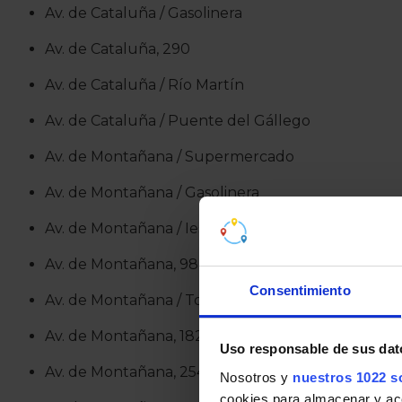
Av. de Cataluña / Gasolinera
Av. de Cataluña, 290
Av. de Cataluña / Río Martín
Av. de Cataluña / Puente del Gállego
Av. de Montañana / Supermercado
Av. de Montañana / Gasolinera
Av. de Montañana / Ies Ítaca
Av. de Montañana, 98 / Báscula
Consentimiento
Av. de Montañana / Torre Cortés
Av. de Montañana, 182
Uso responsable de sus dat
Av. de Montañana, 254
Nosotros y
nuestros 1022 s
cookies para almacenar y acce