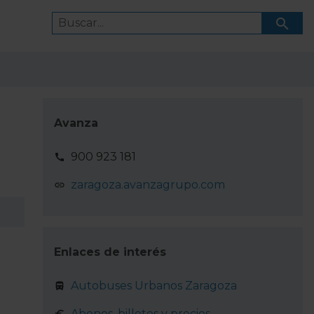
Avanza
900 923 181
zaragoza.avanzagrupo.com
Enlaces de interés
Autobuses Urbanos Zaragoza
Abonos, billetes y precios