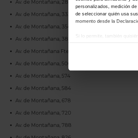
Av. de Montañana, 288
personalizados, medición de p
de seleccionar quién usa sus
Av. de Montañana, 332
momento desde la Declaració
Av. de Montañana, 354
Si lo permite, también quisi
Av. de Montañana, 382
Recopilar información
Av. de Montañana Fte., 489
Identificar su disposi
Obtenga más información sob
Av. de Montañana, 500
datos
. Puede cambiar o reti
Av. de Montañana, 574
La publicidad digital person
Av. de Montañana, 584
por ejemplo, la dirección IP,
para mantener activa esta pá
Av. de Montañana, 678
navegación aceptando la inst
el seguimiento y análisis de 
Av. de Montañana, 720
mostrarte publicidad y conte
Av. de Montañana, 788
opción
Rechazar
en cuyo cas
funcionamiento del sitio web
Av. de Montañana, 826