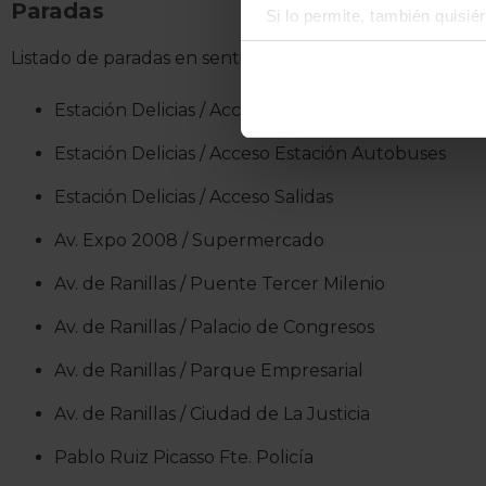
Paradas
Si lo permite, también quisi
Recopilar información
Listado de paradas en sentido: CIRCULAR 1 -
Identificar su disposi
Obtenga más información sob
Estación Delicias / Acceso Llegadas
datos
. Puede cambiar o reti
Estación Delicias / Acceso Estación Autobuses
La publicidad digital person
Estación Delicias / Acceso Salidas
por ejemplo, la dirección IP,
para mantener activa esta pá
Av. Expo 2008 / Supermercado
navegación aceptando la inst
Av. de Ranillas / Puente Tercer Milenio
el seguimiento y análisis de 
mostrarte publicidad y conte
Av. de Ranillas / Palacio de Congresos
opción
Rechazar
en cuyo cas
funcionamiento del sitio web
Av. de Ranillas / Parque Empresarial
preferencias y retirar tu co
Av. de Ranillas / Ciudad de La Justicia
Pablo Ruiz Picasso Fte. Policía