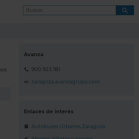
Avanza
900 923 181
nos
zaragoza.avanzagrupo.com
Enlaces de interés
Autobuses Urbanos Zaragoza
Abonos, billetes y precios