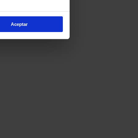
e varios metros
icas (huellas digitales)
Aceptar
eferencias en la
sección de
e cookies.
cnologías similares (como,
financiar nuestra actividad
ceptar
, puedes continuar la
cios, que nos permiten tanto
erfil específico para
ón de continuar pulsando la
arias para el normal
ación, modificar tus