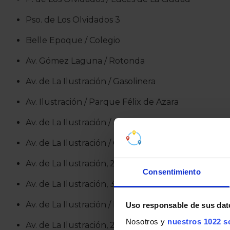
Pso. de Los Olvidados 3
Belle Epoque / Colegio
Av. Gómez Laguna / Rotonda
Av. de La Ilustración / Gasolinera
Av. Ilustración / Parque Félix de Azara
Av. de La Ilustración / Iglesia
Av. de La Ilustración / Centro Comercial
Av. de La Ilustración, 28
Consentimiento
Av. de La Ilustración, 32 / Ibón
Av. de La Ilustración / Ibón
Uso responsable de sus dat
Nosotros y
nuestros 1022 s
Av. de La Ilustración, 21