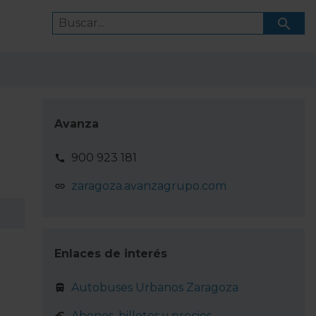
Avanza
900 923 181
zaragoza.avanzagrupo.com
Enlaces de interés
Autobuses Urbanos Zaragoza
Abonos, billetes y precios