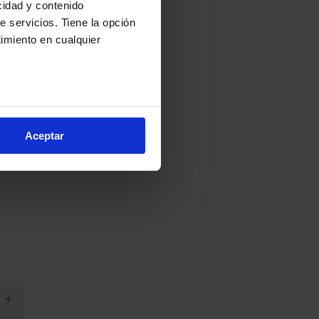
cidad y contenido
e servicios. Tiene la opción
imiento en cualquier
e varios metros
icas (huellas digitales)
Aceptar
eferencias en la
sección de
e cookies.
cnologías similares (como,
financiar nuestra actividad
ceptar
, puedes continuar la
cios, que nos permiten tanto
erfil específico para
ón de continuar pulsando la
arias para el normal
ación, modificar tus