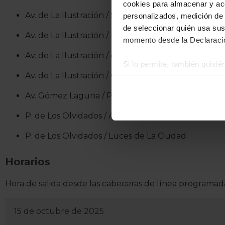
cookies para almacenar y acce
Av. de La Ilustración / Supermercado
personalizados, medición de p
de seleccionar quién usa sus
Av. de La Ilustración / Iglesia
momento desde la Declaració
Av. de La Ilustración / depósito
Si lo permite, también quisi
Av. de La Ilustración / Glorieta Santiago Loren
Recopilar información
Identificar su disposi
Av. Gómez Laguna / Parque de La Razón
Obtenga más información sob
P. de Los Olvidados / Atraco A Las Tres
datos
. Puede cambiar o reti
P. de Los Olvidados / Luces de La Ciudad
La publicidad digital person
por ejemplo, la dirección IP,
Horarios
para mantener activa esta pá
navegación aceptando la inst
Hora de salida desde las cabeceras de línea programada
el seguimiento y análisis de 
mostrarte publicidad y conte
15 de octubre de 2025
opción
Rechazar
en cuyo cas
funcionamiento del sitio web