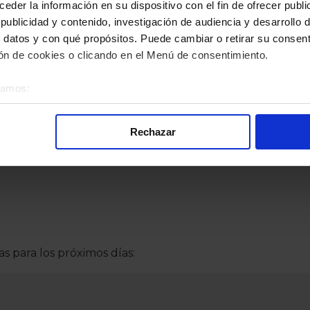
der la información en su dispositivo con el fin de ofrecer publi
ublicidad y contenido, investigación de audiencia y desarrollo d
 datos y con qué propósitos. Puede cambiar o retirar su consent
n de cookies o clicando en el Menú de consentimiento.
éramos:
 sobre su ubicación geográfica que puede tener una precisión d
tivo analizándolo activamente para buscar características específ
Rechazar
re cómo se procesan sus datos personales y establezca sus pr
rar su consentimiento en cualquier momento en la Declaración d
alizada, basada en la información recogida mediante cookies o te
 los identificadores de cookies o páginas visitadas), nos permite 
gina web sin coste para nuestros usuarios. Pulsando el botón
A
alación de todas las cookies, ya sean nuestras o de nuestros so
s para los próximos días:
tu comportamiento dentro del sitio web, así como desarrollar un p
nido personalizado en función del mismo. Tienes también la opci
o no se instalará ninguna cookie salvo las estrictamente neces
. En la sección
Política de Cookies
puedes consultar más inform