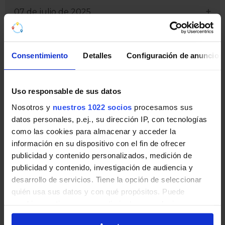
07 de julio de 2025
08 de julio de 2025
Consentimiento
Detalles
Configuración de anuncios
09 de julio de 2025
Uso responsable de sus datos
10 de julio de 2025
Nosotros y
nuestros 1022 socios
procesamos sus
datos personales, p.ej., su dirección IP, con tecnologías
11 de julio de 2025
como las cookies para almacenar y acceder la
información en su dispositivo con el fin de ofrecer
OLIVER - MIRALBUENO -
publicidad y contenido personalizados, medición de
BARRIO JESUS
publicidad y contenido, investigación de audiencia y
desarrollo de servicios. Tiene la opción de seleccionar
quién usa sus datos y con qué propósitos. Puede
Paradas
cambiar o retirar su consentimiento en cualquier
momento desde la Declaración de cookies o clicando en
Listado de paradas en sentido: OLIVER -