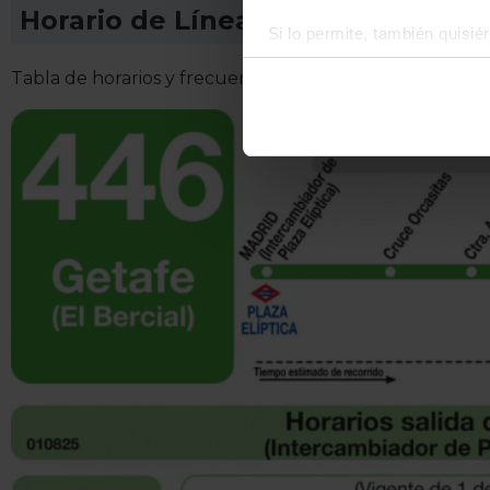
Horario de Línea 620
Si lo permite, también quisi
Recopilar información
Tabla de horarios y frecuencias de paso Línea 620: Za
Identificar su disposi
Obtenga más información sob
datos
. Puede cambiar o reti
La publicidad digital person
por ejemplo, la dirección IP,
para mantener activa esta pá
navegación aceptando la inst
el seguimiento y análisis de 
mostrarte publicidad y conte
opción
Rechazar
en cuyo cas
funcionamiento del sitio web
preferencias y retirar tu co