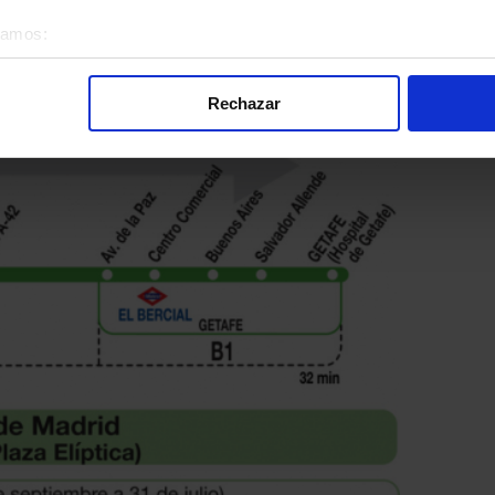
éramos:
 sobre su ubicación geográfica que puede tener una precisión d
ragoza - Alagón de Autobuses Interurbanos de Zaragoza.
tivo analizándolo activamente para buscar características específ
Rechazar
re cómo se procesan sus datos personales y establezca sus pr
rar su consentimiento en cualquier momento en la Declaración d
alizada, basada en la información recogida mediante cookies o te
 los identificadores de cookies o páginas visitadas), nos permite 
gina web sin coste para nuestros usuarios. Pulsando el botón
A
alación de todas las cookies, ya sean nuestras o de nuestros so
tu comportamiento dentro del sitio web, así como desarrollar un p
nido personalizado en función del mismo. Tienes también la opci
o no se instalará ninguna cookie salvo las estrictamente neces
. En la sección
Política de Cookies
puedes consultar más inform
nsentimiento en cualquier momento.