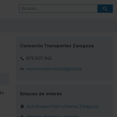
Consorcio Transportes Zaragoza
876 507 945
www.consorciozaragoza.es
de
Enlaces de interés
Autobuses Interurbanos Zaragoza
Abonos, billetes y precios