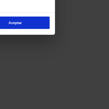
e varios metros
icas (huellas digitales)
Aceptar
eferencias en la
sección de
e cookies.
cnologías similares (como,
financiar nuestra actividad
ceptar
, puedes continuar la
cios, que nos permiten tanto
erfil específico para
ón de continuar pulsando la
arias para el normal
ación, modificar tus