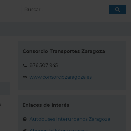
Consorcio Transportes Zaragoza
876 507 945
www.consorciozaragoza.es
s
Enlaces de interés
Autobuses Interurbanos Zaragoza
Abonos, billetes y precios