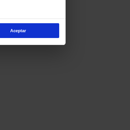
e varios metros
os
icas (huellas digitales)
Aceptar
eferencias en la
sección de
e cookies.
cnologías similares (como,
financiar nuestra actividad
ceptar
, puedes continuar la
cios, que nos permiten tanto
erfil específico para
ón de continuar pulsando la
arias para el normal
ación, modificar tus