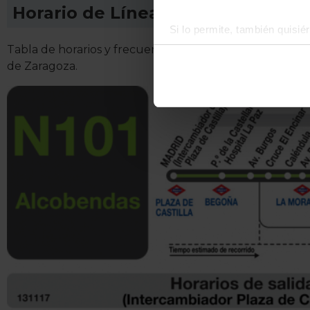
Horario de Línea 102
Si lo permite, también quisi
Recopilar información
Tabla de horarios y frecuencias de paso Línea 102: Za
Identificar su disposi
de Zaragoza.
Obtenga más información sob
datos
. Puede cambiar o reti
La publicidad digital person
por ejemplo, la dirección IP,
para mantener activa esta pá
navegación aceptando la inst
el seguimiento y análisis de 
mostrarte publicidad y conte
opción
Rechazar
en cuyo cas
funcionamiento del sitio web
preferencias y retirar tu co