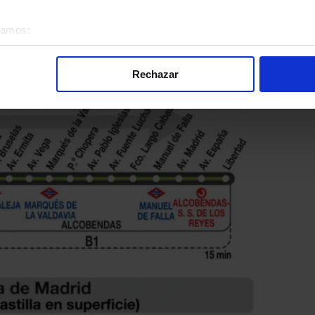
éramos:
 sobre su ubicación geográfica que puede tener una precisión d
ragoza - San Juan de Mozarrifar de Autobuses Interurban
tivo analizándolo activamente para buscar características específ
Rechazar
re cómo se procesan sus datos personales y establezca sus pr
rar su consentimiento en cualquier momento en la Declaración d
alizada, basada en la información recogida mediante cookies o te
 los identificadores de cookies o páginas visitadas), nos permite 
gina web sin coste para nuestros usuarios. Pulsando el botón
A
alación de todas las cookies, ya sean nuestras o de nuestros so
tu comportamiento dentro del sitio web, así como desarrollar un p
nido personalizado en función del mismo. Tienes también la opci
o no se instalará ninguna cookie salvo las estrictamente neces
. En la sección
Política de Cookies
puedes consultar más inform
nsentimiento en cualquier momento.