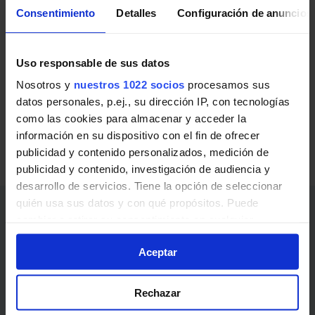
Consentimiento
Detalles
Configuración de anuncios
RENFE Cercanías de Valencia
Líneas de RENFE Cercanías de Valencia en Navajas:
Uso responsable de sus datos
Nosotros y
nuestros 1022 socios
procesamos sus
C-5
València Nord - Caudiel
datos personales, p.ej., su dirección IP, con tecnologías
Valencia - Puçol - Sagunto - Gilet - Estivella - Algimia
como las cookies para almacenar y acceder la
información en su dispositivo con el fin de ofrecer
de Alfara - Soneja - Segorbe - Navajas - Viver - Jérica
publicidad y contenido personalizados, medición de
- Caudiel
publicidad y contenido, investigación de audiencia y
desarrollo de servicios. Tiene la opción de seleccionar
quién usa sus datos y con qué propósitos. Puede
Enlaces de interés
cambiar o retirar su consentimiento en cualquier
momento desde la Declaración de cookies o clicando en
Abonos, billetes y precios
Aceptar
el Menú de consentimiento.
Noticias y avisos
Si lo permite, también quisiéramos:
Rechazar
¿Cómo ir?
Recopilar información sobre su ubicación