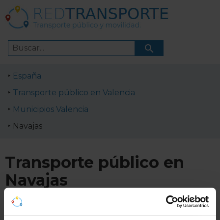
España
Transporte público en Valencia
Municipios Valencia
Navajas
Transporte público en
Navajas
Horarios de líneas de transporte público en Navajas.
Cómo ir a Navajas en transporte público.