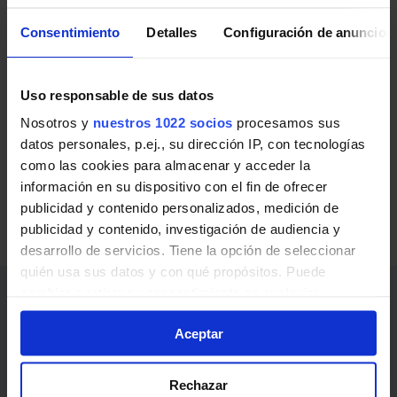
RENFE Cercanías de Valencia
Consentimiento
Detalles
Configuración de anuncios
Líneas de RENFE Cercanías de Valencia en El Puig:
Uso responsable de sus datos
C-6
València Nord - Castelló de la Plana
Nosotros y
nuestros 1022 socios
procesamos sus
datos personales, p.ej., su dirección IP, con tecnologías
Valencia - Meliana - Albuixech - Massalfassar - El
como las cookies para almacenar y acceder la
Puig - Puçol - Sagunto - Almenara - La Llosa - Xilxes -
información en su dispositivo con el fin de ofrecer
publicidad y contenido personalizados, medición de
Moncofa - Nules - Les Alqueríes - Burriana - Vila-real -
publicidad y contenido, investigación de audiencia y
Almassora - Castellón de la Plana
desarrollo de servicios. Tiene la opción de seleccionar
quién usa sus datos y con qué propósitos. Puede
cambiar o retirar su consentimiento en cualquier
Enlaces de interés
momento desde la Declaración de cookies o clicando en
Aceptar
el Menú de consentimiento.
Abonos, billetes y precios
Si lo permite, también quisiéramos:
Noticias y avisos
Rechazar