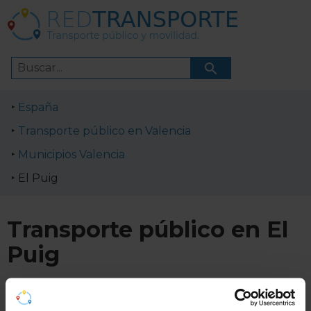
España
Transporte público en Valencia
Municipios Valencia
El Puig
Transporte público en El
Puig
Horarios de líneas de transporte público en El Puig.
Cómo ir a El Puig en transporte público.