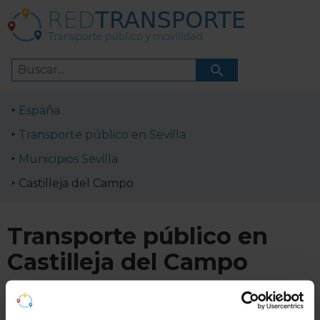
España
Transporte público en Sevilla
Municipios Sevilla
Castilleja del Campo
Transporte público en
Castilleja del Campo
Horarios de líneas de transporte público en Castilleja
del Campo. Cómo ir a Castilleja del Campo en