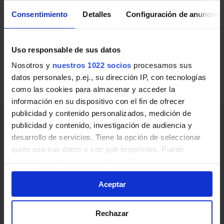
transporte público.
Consentimiento
Detalles
Configuración de anuncios
Autobuses metropolitanos de Sevilla
Uso responsable de sus datos
Líneas de Autobuses metropolitanos de Sevilla en
Castilleja del Campo:
Nosotros y
nuestros 1022 socios
procesamos sus
datos personales, p.ej., su dirección IP, con tecnologías
M-165
Sevilla - Castilleja del Campo
como las cookies para almacenar y acceder la
información en su dispositivo con el fin de ofrecer
publicidad y contenido personalizados, medición de
Enlaces de interés
publicidad y contenido, investigación de audiencia y
desarrollo de servicios. Tiene la opción de seleccionar
Abonos, billetes y precios
quién usa sus datos y con qué propósitos. Puede
cambiar o retirar su consentimiento en cualquier
Noticias y avisos
momento desde la Declaración de cookies o clicando en
Aceptar
el Menú de consentimiento.
¿Cómo ir?
Si lo permite, también quisiéramos:
Transporte público
Rechazar
Recopilar información sobre su ubicación