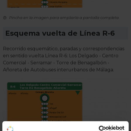
Pincha en la imagen para ampliarla a pantalla completa.
Esquema vuelta de Línea R-6
Recorrido esquemático, paradas y correspondencias
en sentido vuelta Línea R-6: Los Delgado - Centro
Comercial - Serramar - Torre de Benagalbón -
Añoreta de Autobuses interurbanos de Málaga.