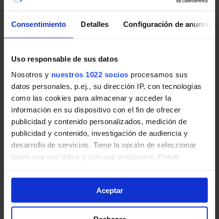
Consentimiento
Detalles
Configuración de anuncios
Pincha en la imagen para ampliarla a pantalla completa.
Uso responsable de sus datos
Información de línea
Nosotros y
nuestros 1022 socios
procesamos sus
datos personales, p.ej., su dirección IP, con tecnologías
Horario de Línea R-6
como las cookies para almacenar y acceder la
información en su dispositivo con el fin de ofrecer
Horarios de salida desde las cabeceras de línea:
publicidad y contenido personalizados, medición de
C.C.Rincón de la Victoria - Añoreta
publicidad y contenido, investigación de audiencia y
desarrollo de servicios. Tiene la opción de seleccionar
quién usa sus datos y con qué propósitos. Puede
C.C.Rincón de la Victoria
cambiar o retirar su consentimiento en cualquier
momento desde la Declaración de cookies o clicando en
La Cala
Aceptar
el Menú de consentimiento.
Serramar
Si lo permite, también quisiéramos:
Rechazar