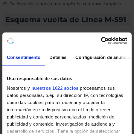
Pincha en la imagen para ampliarla a pantalla completa.
Esquema vuelta de Línea M-591
Recorrido esquemático, paradas y correspondencias
en sentido vuelta Línea M-591: Coín - Fuengirola de
Autobuses interurbanos de Málaga.
Consentimiento
Detalles
Configuración de anuncios
Uso responsable de sus datos
Nosotros y
nuestros 1022 socios
procesamos sus
datos personales, p.ej., su dirección IP, con tecnologías
como las cookies para almacenar y acceder la
información en su dispositivo con el fin de ofrecer
publicidad y contenido personalizados, medición de
publicidad y contenido, investigación de audiencia y
desarrollo de servicios. Tiene la opción de seleccionar