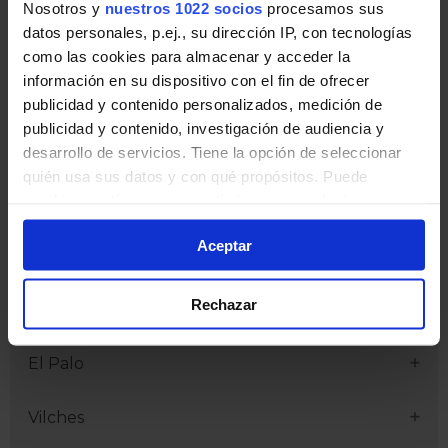
Pincha en la imagen para ampliarla a pantalla completa.
Nosotros y
nuestros 1022 socios
procesamos sus
datos personales, p.ej., su dirección IP, con tecnologías
Información de línea
como las cookies para almacenar y acceder la
información en su dispositivo con el fin de ofrecer
publicidad y contenido personalizados, medición de
Horario de Línea M-360
publicidad y contenido, investigación de audiencia y
desarrollo de servicios. Tiene la opción de seleccionar
Horarios de salida desde las cabeceras de línea:
quién usa sus datos y con qué propósitos. Puede
Estación Bus Málaga - Olías
cambiar o retirar su consentimiento en cualquier
momento desde la Declaración de cookies o clicando en
Aceptar
el Menú de consentimiento.
Estación Bus Málaga
Si lo permite, también quisiéramos:
Rechazar
Estación de Muelle Heredia
Recopilar información sobre su ubicación
geográfica que puede tener una precisión de varios
El Palo
metros
Identificar su dispositivo analizándolo activamente
Vilches
para buscar características específicas (huellas
digitales)