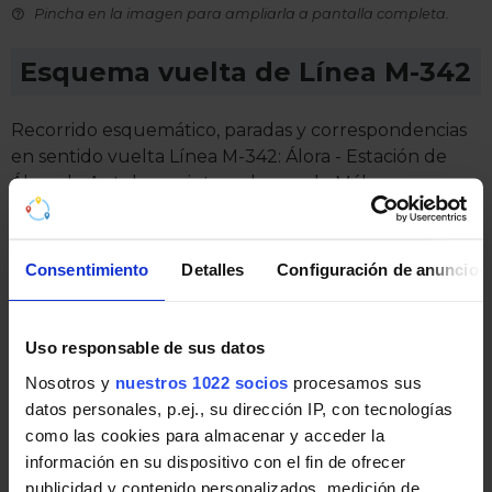
Pincha en la imagen para ampliarla a pantalla completa.
Esquema vuelta de Línea M-342
Recorrido esquemático, paradas y correspondencias
en sentido vuelta Línea M-342: Álora - Estación de
Álora de Autobuses interurbanos de Málaga.
Consentimiento
Detalles
Configuración de anuncios
Uso responsable de sus datos
Nosotros y
nuestros 1022 socios
procesamos sus
datos personales, p.ej., su dirección IP, con tecnologías
como las cookies para almacenar y acceder la
información en su dispositivo con el fin de ofrecer
publicidad y contenido personalizados, medición de