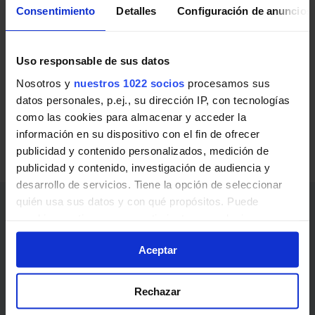
Consentimiento
Detalles
Configuración de anuncios
Autobuses interurbanos de Málaga.
Esta línea ya no presta servicio
Uso responsable de sus datos
La línea M-255 de Autobuses interurbanos de Málaga
Nosotros y
nuestros 1022 socios
procesamos sus
ya no se encuentra operativa:
datos personales, p.ej., su dirección IP, con tecnologías
como las cookies para almacenar y acceder la
Autobuses interurbanos Málaga
información en su dispositivo con el fin de ofrecer
publicidad y contenido personalizados, medición de
Transporte público en Málaga
publicidad y contenido, investigación de audiencia y
desarrollo de servicios. Tiene la opción de seleccionar
quién usa sus datos y con qué propósitos. Puede
Consorcio Transportes Málaga
cambiar o retirar su consentimiento en cualquier
momento desde la Declaración de cookies o clicando en
955 038 665
Aceptar
el Menú de consentimiento.
www.ctmam.es
Si lo permite, también quisiéramos:
Rechazar
Recopilar información sobre su ubicación
Enlaces de interés