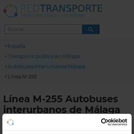
España
Transporte público en Málaga
Autobuses interurbanos Málaga
Línea M-255
Línea M-255 Autobuses
interurbanos de Málaga
Información sobre horarios, esquema de paradas y
recorrido de Línea M-255: Málaga - Antequera de