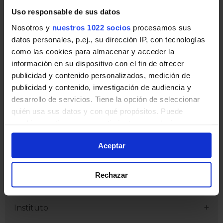
Pincha en la imagen para ampliarla a pantalla completa.
Uso responsable de sus datos
Información de línea
Nosotros y
nuestros 1022 socios
procesamos sus
datos personales, p.ej., su dirección IP, con tecnologías
como las cookies para almacenar y acceder la
Horario de Línea M-250
información en su dispositivo con el fin de ofrecer
publicidad y contenido personalizados, medición de
Horarios de salida desde las cabeceras de línea:
publicidad y contenido, investigación de audiencia y
Estación Bus Málaga - Piscina Municipal
desarrollo de servicios. Tiene la opción de seleccionar
quién usa sus datos y con qué propósitos. Puede
cambiar o retirar su consentimiento en cualquier
Estación Bus Málaga
momento desde la Declaración de cookies o clicando en
Aceptar
el Menú de consentimiento.
Puertosol
Si lo permite, también quisiéramos:
Rechazar
Ventorrillo de Mayo
Recopilar información sobre su ubicación
geográfica que puede tener una precisión de varios
Instituto
metros
Identificar su dispositivo analizándolo activamente