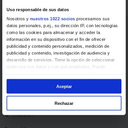
de Málaga.
Uso responsable de sus datos
Nosotros y
nuestros 1022 socios
procesamos sus
datos personales, p.ej., su dirección IP, con tecnologías
EMT Málaga
como las cookies para almacenar y acceder la
información en su dispositivo con el fin de ofrecer
900 922 404
publicidad y contenido personalizados, medición de
publicidad y contenido, investigación de audiencia y
www.emtmalaga.es
desarrollo de servicios. Tiene la opción de seleccionar
quién usa sus datos y con qué propósitos. Puede
Enlaces de interés
cambiar o retirar su consentimiento en cualquier
momento desde la Declaración de cookies o clicando en
Autobuses EMT Málaga
Aceptar
el Menú de consentimiento.
Abonos, billetes y precios
Si lo permite, también quisiéramos:
Rechazar
Noticias y avisos
Recopilar información sobre su ubicación
¿Cómo ir?
geográfica que puede tener una precisión de varios
metros