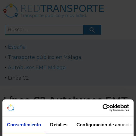
España
Transporte público en Málaga
Autobuses EMT Málaga
Línea C2
Línea C2 Autobuses EMT
de Málaga
Consentimiento
Detalles
Configuración de anuncios
Información sobre horarios, esquema de paradas y
recorrido de Línea C2: Circular C2 de Autobuses EMT