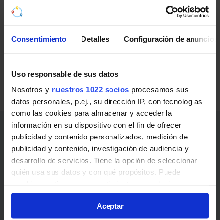
público.
Autobuses interurbanos de la
Consentimiento
Detalles
Configuración de anuncios
Comunidad de Madrid
Líneas de Autobuses interurbanos de la Comunidad
Uso responsable de sus datos
de Madrid en Valverde de Alcalá:
Nosotros y
nuestros 1022 socios
procesamos sus
260
Alcala de Henares - Ambite - Orusco
datos personales, p.ej., su dirección IP, con tecnologías
como las cookies para almacenar y acceder la
información en su dispositivo con el fin de ofrecer
Enlaces de interés
publicidad y contenido personalizados, medición de
publicidad y contenido, investigación de audiencia y
Abonos, billetes y precios
desarrollo de servicios. Tiene la opción de seleccionar
quién usa sus datos y con qué propósitos. Puede
Noticias y avisos
cambiar o retirar su consentimiento en cualquier
¿Cómo ir?
momento desde la Declaración de cookies o clicando en
Aceptar
el Menú de consentimiento.
Transporte público