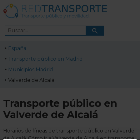
España
Transporte público en Madrid
Municipios Madrid
Valverde de Alcalá
Transporte público en
Valverde de Alcalá
Horarios de líneas de transporte público en Valverde
de Alcalá. Cómo ir a Valverde de Alcalá en transporte