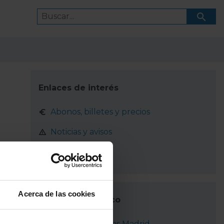
Enlaces de interés
Abonos, billetes y precios
Noticias y avisos
¿Cómo ir?
Acerca de las cookies
Transporte público
RENFE Cercanías Madrid