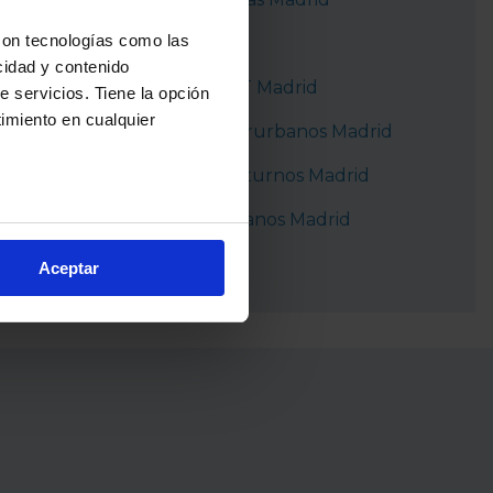
con tecnologías como las
Metro Madrid
cidad y contenido
Autobuses EMT Madrid
e servicios. Tiene la opción
imiento en cualquier
Autobuses interurbanos Madrid
Autobuses nocturnos Madrid
Autobuses urbanos Madrid
e varios metros
icas (huellas digitales)
Tranvía Parla
Aceptar
eferencias en la
sección de
e cookies.
cnologías similares (como,
financiar nuestra actividad
ceptar
, puedes continuar la
cios, que nos permiten tanto
erfil específico para