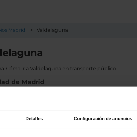
ios Madrid
Valdelaguna
delaguna
na. Cómo ir a Valdelaguna en transporte público.
dad de Madrid
e Madrid en Valdelaguna:
guna
Detalles
Configuración de anuncios