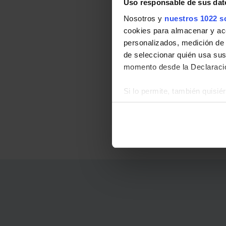
Uso responsable de sus dat
Nosotros y
nuestros 1022 s
cookies para almacenar y acce
personalizados, medición de p
de seleccionar quién usa sus
momento desde la Declaració
Si lo permite, también quisi
Recopilar información
Identificar su disposi
Obtenga más información sob
datos
. Puede cambiar o reti
La publicidad digital person
por ejemplo, la dirección IP,
para mantener activa esta pá
navegación aceptando la inst
el seguimiento y análisis de 