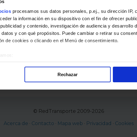
os
ocios
procesamos sus datos personales, p.ej., su dirección IP, 
der la información en su dispositivo con el fin de ofrecer publi
ublicidad y contenido, investigación de audiencia y desarrollo d
 datos y con qué propósitos. Puede cambiar o retirar su consent
n de cookies o clicando en el Menú de consentimiento.
éramos:
 sobre su ubicación geográfica que puede tener una precisión d
tivo analizándolo activamente para buscar características específ
Rechazar
re cómo se procesan sus datos personales y establezca sus pr
rar su consentimiento en cualquier momento en la Declaración d
alizada, basada en la información recogida mediante cookies o te
 los identificadores de cookies o páginas visitadas), nos permite 
© RedTransporte 2009-2026
gina web sin coste para nuestros usuarios. Pulsando el botón
A
Acerca de
·
Contacto
·
Mapa web
·
Privacidad
·
Cookies
alación de todas las cookies, ya sean nuestras o de nuestros so
tu comportamiento dentro del sitio web, así como desarrollar un p