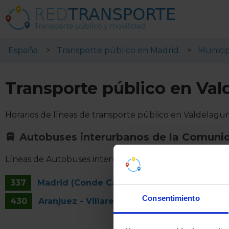
España
Transporte público en Madrid
Municip
Transporte público en Val
Horarios de líneas de transporte público en Valdelagu
Autobuses interurbanos de la Comuni
Líneas de Autobuses interurbanos de la Comunidad d
337
Madrid (Conde Casal) - Chinchón - Valdela
Consentimiento
430
Aranjuez - Villarejo de Salvanes