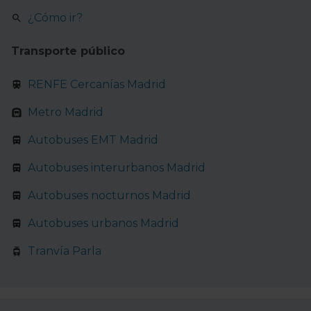
Obtenga más información sobre cómo se procesan sus
¿Cómo ir?
datos personales y establezca sus preferencias en la
sección de datos
. Puede cambiar o retirar su
Transporte público
consentimiento en cualquier momento en la Declaración
de cookies.
RENFE Cercanías Madrid
La publicidad digital personalizada, basada en la
Metro Madrid
información recogida mediante cookies o tecnologías
Autobuses EMT Madrid
similares (como, por ejemplo, la dirección IP, los
identificadores de cookies o páginas visitadas), nos
Autobuses interurbanos Madrid
permite financiar nuestra actividad para mantener activa
esta página web sin coste para nuestros usuarios.
Autobuses nocturnos Madrid
Pulsando el botón
Aceptar
, puedes continuar la
Autobuses urbanos Madrid
navegación aceptando la instalación de todas las
cookies, ya sean nuestras o de nuestros socios, que nos
Tranvía Parla
permiten tanto el seguimiento y análisis de tu
comportamiento dentro del sitio web, así como
desarrollar un perfil específico para mostrarte publicidad
y contenido personalizado en función del mismo. Tienes