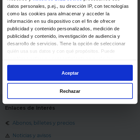
datos personales, p.ej., su dirección IP, con tecnologías
640
San Lorenzo de El Escorial - Robledo de
como las cookies para almacenar y acceder la
Chavela - Valdemaqueda
información en su dispositivo con el fin de ofrecer
publicidad y contenido personalizados, medición de
640-A
Robledo de Chavela (RENFE) -
publicidad y contenido, investigación de audiencia y
Valdemaqueda
desarrollo de servicios. Tiene la opción de seleccionar
quién usa sus datos y con qué propósitos. Puede
645
Madrid (Moncloa) - Robledo de Chavela -
cambiar o retirar su consentimiento en cualquier
Cebreros
momento desde la Declaración de cookies o clicando en
Aceptar
el Menú de consentimiento.
669-A
San Lorenzo de El Escorial - Fresnedil -
Navalagamella
Si lo permite, también quisiéramos:
Rechazar
Recopilar información sobre su ubicación
geográfica que puede tener una precisión de varios
Enlaces de interés
metros
Identificar su dispositivo analizándolo activamente
Abonos, billetes y precios
para buscar características específicas (huellas
digitales)
Noticias y avisos