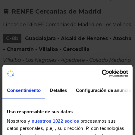
RENFE Cercanías de Madrid
Líneas de RENFE Cercanías de Madrid en Los Molinos:
C-8b
Guadalajara - Alcalá de Henares - Atocha
- Chamartín - Villalba - Cercedilla
Villalba - Los Negrales - Alpedrete - Collado Mediano
- Los Molinos - Guadarrama - Cercedilla
Autobuses interurbanos de la
Consentimiento
Detalles
Configuración de anuncios
Comunidad de Madrid
Líneas de Autobuses interurbanos de la Comunidad
Uso responsable de sus datos
de Madrid en Los Molinos:
Nosotros y
nuestros 1022 socios
procesamos sus
680
Collado Villalba (Hopital) - Cercedilla
datos personales, p.ej., su dirección IP, con tecnologías