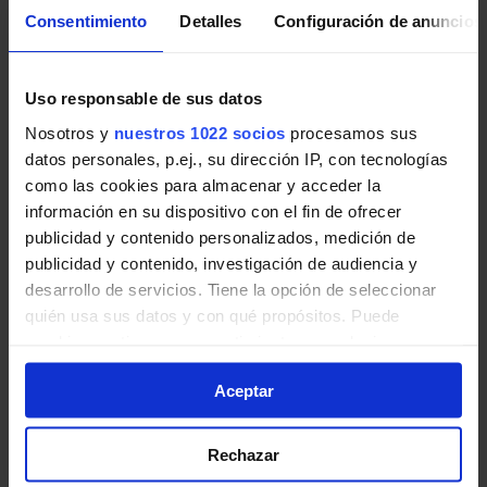
Consentimiento
Detalles
Configuración de anuncios
Pincha en la imagen para ampliarla a pantalla completa.
Uso responsable de sus datos
Nosotros y
nuestros 1022 socios
procesamos sus
Horario vuelta de Línea L-8
datos personales, p.ej., su dirección IP, con tecnologías
Ciudalcampo
como las cookies para almacenar y acceder la
información en su dispositivo con el fin de ofrecer
Tabla de horarios y frecuencias de paso en sentido
publicidad y contenido personalizados, medición de
vuelta Línea L-8 Ciudalcampo: Circular Ciudalcampo
publicidad y contenido, investigación de audiencia y
de Autobuses urbanos de la Comunidad de Madrid.
desarrollo de servicios. Tiene la opción de seleccionar
quién usa sus datos y con qué propósitos. Puede
cambiar o retirar su consentimiento en cualquier
momento desde la Declaración de cookies o clicando en
Aceptar
el Menú de consentimiento.
Si lo permite, también quisiéramos:
Rechazar
Recopilar información sobre su ubicación