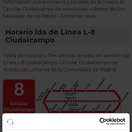
Información sobre horarios y paradas de la línea L-8:
Circular Ciudalcampo de autobuses urbanos de San
Sebastián de los Reyes - Colmenar Viejo.
Horario ida de Línea L-8
Ciudalcampo
Tabla de horarios y frecuencias de paso en sentido ida
Línea L-8 Ciudalcampo: Circular Ciudalcampo de
Autobuses urbanos de la Comunidad de Madrid.