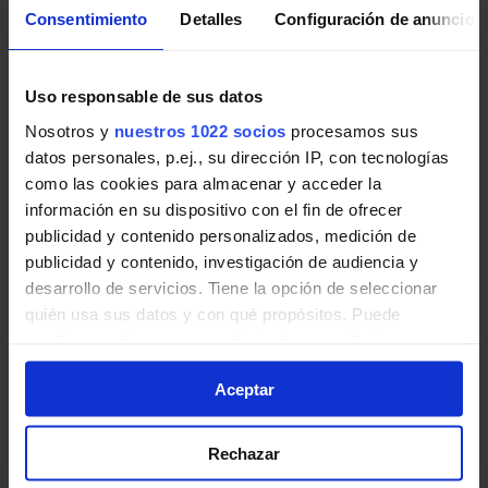
Consentimiento
Detalles
Configuración de anuncios
Uso responsable de sus datos
Pincha en la imagen para ampliarla a pantalla completa.
Nosotros y
nuestros 1022 socios
procesamos sus
Horario vuelta de Línea L-6
datos personales, p.ej., su dirección IP, con tecnologías
Collado-Villalba
como las cookies para almacenar y acceder la
información en su dispositivo con el fin de ofrecer
publicidad y contenido personalizados, medición de
Tabla de horarios y frecuencias de paso en sentido
publicidad y contenido, investigación de audiencia y
vuelta Línea L-6 Collado-Villalba: Estación Cercanías
desarrollo de servicios. Tiene la opción de seleccionar
RENFE - Cantos Altos - Pueblo - Arroyo Arriba de
quién usa sus datos y con qué propósitos. Puede
Autobuses urbanos de la Comunidad de Madrid.
cambiar o retirar su consentimiento en cualquier
momento desde la Declaración de cookies o clicando en
Aceptar
el Menú de consentimiento.
Si lo permite, también quisiéramos:
Rechazar
Recopilar información sobre su ubicación