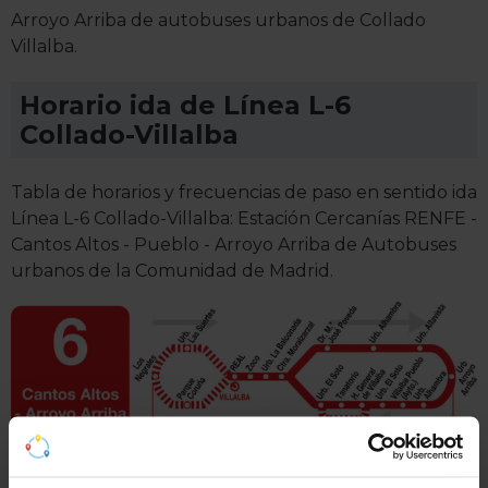
Arroyo Arriba de autobuses urbanos de Collado
Villalba.
Horario ida de Línea L-6
Collado-Villalba
Tabla de horarios y frecuencias de paso en sentido ida
Línea L-6 Collado-Villalba: Estación Cercanías RENFE -
Cantos Altos - Pueblo - Arroyo Arriba de Autobuses
urbanos de la Comunidad de Madrid.