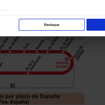
rejón de Ardoz
éramos:
 sobre su ubicación geográfica que puede tener una precisión d
elta Línea L-5B Torrejón de Ardoz: Circular Parque Euro
tivo analizándolo activamente para buscar características específ
Rechazar
re cómo se procesan sus datos personales y establezca sus pr
rar su consentimiento en cualquier momento en la Declaración d
alizada, basada en la información recogida mediante cookies o te
 los identificadores de cookies o páginas visitadas), nos permite 
gina web sin coste para nuestros usuarios. Pulsando el botón
A
alación de todas las cookies, ya sean nuestras o de nuestros so
tu comportamiento dentro del sitio web, así como desarrollar un p
nido personalizado en función del mismo. Tienes también la opci
o no se instalará ninguna cookie salvo las estrictamente neces
. En la sección
Política de Cookies
puedes consultar más inform
nsentimiento en cualquier momento.