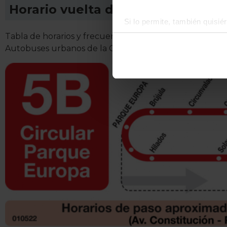
Horario vuelta de Línea L-5B Tor
Si lo permite, también quisi
Recopilar información
Tabla de horarios y frecuencias de paso en sentido vu
Identificar su disposi
Autobuses urbanos de la Comunidad de Madrid.
Obtenga más información sob
datos
. Puede cambiar o reti
La publicidad digital person
por ejemplo, la dirección IP,
para mantener activa esta pá
navegación aceptando la inst
el seguimiento y análisis de 
mostrarte publicidad y conte
opción
Rechazar
en cuyo cas
funcionamiento del sitio web
preferencias y retirar tu co