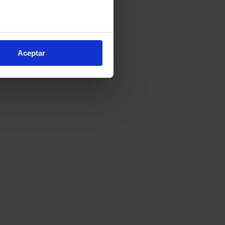
e varios metros
pa de
icas (huellas digitales)
Aceptar
eferencias en la
sección de
e cookies.
cnologías similares (como,
financiar nuestra actividad
ceptar
, puedes continuar la
cios, que nos permiten tanto
erfil específico para
ón de continuar pulsando la
arias para el normal
ación, modificar tus