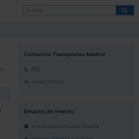
Consorcio Transportes Madrid
012
ón
www.crtm.es
e
Enlaces de interés
Autobuses urbanos Madrid
Abonos, billetes y precios