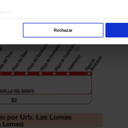
lla del Monte
éramos:
 sobre su ubicación geográfica que puede tener una precisión d
a Línea L-2 Boadilla del Monte: Ferial de Boadilla -
tivo analizándolo activamente para buscar características específ
a Comunidad de Madrid.
Rechazar
re cómo se procesan sus datos personales y establezca sus pr
rar su consentimiento en cualquier momento en la Declaración d
alizada, basada en la información recogida mediante cookies o te
 los identificadores de cookies o páginas visitadas), nos permite 
gina web sin coste para nuestros usuarios. Pulsando el botón
A
alación de todas las cookies, ya sean nuestras o de nuestros so
tu comportamiento dentro del sitio web, así como desarrollar un p
nido personalizado en función del mismo. Tienes también la opci
o no se instalará ninguna cookie salvo las estrictamente neces
. En la sección
Política de Cookies
puedes consultar más inform
nsentimiento en cualquier momento.