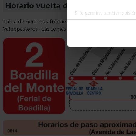
Horario vuelta de Línea L-2 Boadi
Si lo permite, también quisi
Recopilar información
Tabla de horarios y frecuencias de paso en sentido vuelt
Identificar su disposi
Valdepastores - Las Lomas de Autobuses urbanos de l
Obtenga más información sob
datos
. Puede cambiar o reti
La publicidad digital person
por ejemplo, la dirección IP,
para mantener activa esta pá
navegación aceptando la inst
el seguimiento y análisis de 
mostrarte publicidad y conte
opción
Rechazar
en cuyo cas
funcionamiento del sitio web
preferencias y retirar tu co