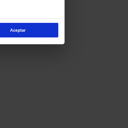
e varios metros
icas (huellas digitales)
Aceptar
eferencias en la
sección de
e cookies.
cnologías similares (como,
financiar nuestra actividad
ceptar
, puedes continuar la
cios, que nos permiten tanto
erfil específico para
ón de continuar pulsando la
arias para el normal
ación, modificar tus