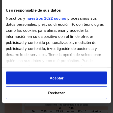
Pincha en la imagen para ampliarla a pantalla completa.
Uso responsable de sus datos
Horario vuelta de Línea L-10
Nosotros y
nuestros 1022 socios
procesamos sus
Alcobendas
datos personales, p.ej., su dirección IP, con tecnologías
como las cookies para almacenar y acceder la
información en su dispositivo con el fin de ofrecer
Tabla de horarios y frecuencias de paso en sentido
publicidad y contenido personalizados, medición de
vuelta Línea L-10 Alcobendas: Circular de Autobuses
publicidad y contenido, investigación de audiencia y
urbanos de la Comunidad de Madrid.
desarrollo de servicios. Tiene la opción de seleccionar
quién usa sus datos y con qué propósitos. Puede
cambiar o retirar su consentimiento en cualquier
momento desde la Declaración de cookies o clicando en
Aceptar
el Menú de consentimiento.
Si lo permite, también quisiéramos:
Rechazar
Recopilar información sobre su ubicación
geográfica que puede tener una precisión de varios
metros