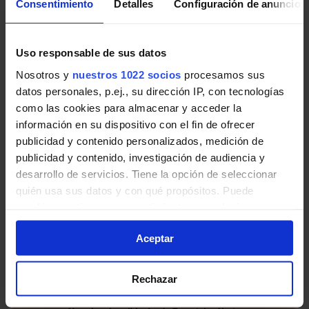
Consentimiento
Detalles
Configuración de anuncios
Pincha en la imagen para ampliarla a pantalla completa.
Uso responsable de sus datos
Nosotros y
nuestros 1022 socios
procesamos sus
Horario vuelta de Línea L-10
datos personales, p.ej., su dirección IP, con tecnologías
Alcalá de Henares
como las cookies para almacenar y acceder la
información en su dispositivo con el fin de ofrecer
Tabla de horarios y frecuencias de paso en sentido
publicidad y contenido personalizados, medición de
vuelta Línea L-10 Alcalá de Henares: Vía
publicidad y contenido, investigación de audiencia y
Complutense - Espartales de Autobuses urbanos de
desarrollo de servicios. Tiene la opción de seleccionar
la Comunidad de Madrid.
quién usa sus datos y con qué propósitos. Puede
cambiar o retirar su consentimiento en cualquier
momento desde la Declaración de cookies o clicando en
Aceptar
el Menú de consentimiento.
Si lo permite, también quisiéramos:
Rechazar
Recopilar información sobre su ubicación
geográfica que puede tener una precisión de varios