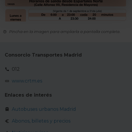
metros
Identificar su dispositivo analizándolo activamente
para buscar características específicas (huellas
digitales)
Pincha en la imagen para ampliarla a pantalla completa.
Obtenga más información sobre cómo se procesan sus
datos personales y establezca sus preferencias en la
sección de datos
. Puede cambiar o retirar su
Consorcio Transportes Madrid
consentimiento en cualquier momento en la Declaración
de cookies.
012
La publicidad digital personalizada, basada en la
www.crtm.es
información recogida mediante cookies o tecnologías
similares (como, por ejemplo, la dirección IP, los
Enlaces de interés
identificadores de cookies o páginas visitadas), nos
permite financiar nuestra actividad para mantener activa
Autobuses urbanos Madrid
esta página web sin coste para nuestros usuarios.
Abonos, billetes y precios
Pulsando el botón
Aceptar
, puedes continuar la
navegación aceptando la instalación de todas las