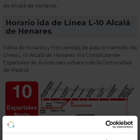
de Alcalá de Henares.
Horario ida de Línea L-10 Alcalá
de Henares
Tabla de horarios y frecuencias de paso en sentido ida
Línea L-10 Alcalá de Henares: Vía Complutense -
Espartales de Autobuses urbanos de la Comunidad
de Madrid.