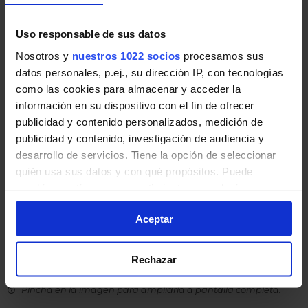
Horario vuelta de Línea N-603
Uso responsable de sus datos
Tabla de horarios y frecuencias de paso en sentido
Nosotros y
nuestros 1022 socios
procesamos sus
vuelta Línea N-603: Madrid (Moncloa) - Moralzarzal
datos personales, p.ej., su dirección IP, con tecnologías
de Autobuses nocturnos de la Comunidad de
como las cookies para almacenar y acceder la
Madrid.
información en su dispositivo con el fin de ofrecer
publicidad y contenido personalizados, medición de
publicidad y contenido, investigación de audiencia y
desarrollo de servicios. Tiene la opción de seleccionar
quién usa sus datos y con qué propósitos. Puede
cambiar o retirar su consentimiento en cualquier
momento desde la Declaración de cookies o clicando en
Aceptar
el Menú de consentimiento.
Si lo permite, también quisiéramos:
Rechazar
Recopilar información sobre su ubicación
geográfica que puede tener una precisión de varios
Pincha en la imagen para ampliarla a pantalla completa.
metros